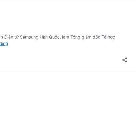
àn Điện tử Samsung Hàn Quốc, làm Tổng giám đốc Tổ hợp
Phó
ding
Tổng
giám
đốc
Tập
đoàn
Samsung
sẽ
đứng
đầu
Tổ
hợp
Samsung
Việt
Nam