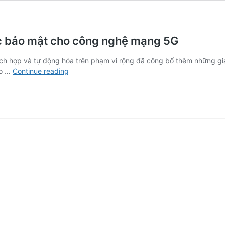
rúc bảo mật cho công nghệ mạng 5G
ch hợp và tự động hóa trên phạm vi rộng đã công bố thêm những giải
Fortinet
ho …
Continue reading
hỗ
trợ
các
giải
pháp
và
kiến
trúc
bảo
mật
cho
công
nghệ
mạng