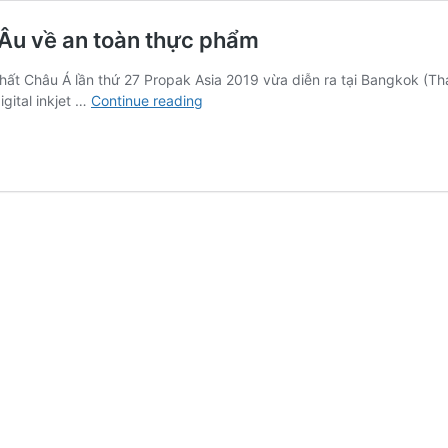
 Âu về an toàn thực phẩm
nhất Châu Á lần thứ 27 Propak Asia 2019 vừa diễn ra tại Bangkok (Th
Mực
gital inkjet …
Continue reading
in
nhãn
Epson
đạt
tiêu
chuẩn
Châu
Âu
về
an
toàn
thực
phẩm