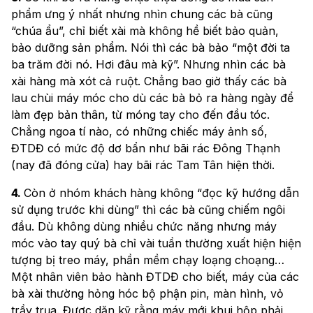
phẩm ưng ý nhất nhưng nhìn chung các bà cũng
“chúa ẩu”, chỉ biết xài mà không hề biết bảo quản,
bảo dưỡng sản phẩm. Nói thì các bà bảo “một đời ta
ba trăm đời nó. Hơi đâu mà kỹ”. Nhưng nhìn các bà
xài hàng mà xót cả ruột. Chẳng bao giờ thấy các bà
lau chùi máy móc cho dù các bà bỏ ra hàng ngày để
làm đẹp bản thân, từ móng tay cho đến đầu tóc.
Chẳng ngoa tí nào, có những chiếc máy ảnh số,
ĐTDĐ có mức độ dơ bẩn như bãi rác Đông Thạnh
(nay đã đóng cửa) hay bãi rác Tam Tân hiện thời.
4.
Còn ở nhóm khách hàng không “đọc kỹ hướng dẫn
sử dụng trước khi dùng” thì các bà cũng chiếm ngôi
đầu. Dù không dùng nhiều chức năng nhưng máy
móc vào tay quý bà chỉ vài tuần thường xuất hiện hiện
tượng bị treo máy, phần mềm chạy loạng choạng…
Một nhân viên bảo hành ĐTDĐ cho biết, máy của các
bà xài thường hỏng hóc bộ phận pin, màn hình, vỏ
trầy trụa. Được dặn kỹ rằng máy mới khui hộp phải