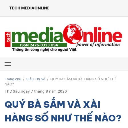
TECH MEDIAONLINE
Mở menu
Trang chủ
/
Siêu Thị Số
/
QUÝ BÀ SẮM VÀ XÀI HÀNG SỐ NHƯ THẾ
NÀO?
Thứ Sáu ngày 7 tháng 8 năm 2026
QUÝ BÀ SẮM VÀ XÀI
HÀNG SỐ NHƯ THẾ NÀO?