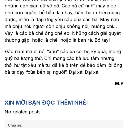
những cơn giận dữ vô cớ. Các bà cứ nghĩ máy móc
như con người, hễ bấm là chạy, bấm bao nhiêu cũng
được, miễn là đáp ứng yêu cầu của các bà. Máy nào
mà chịu nổi. người còn chịu không nổi, huống chi…
Vậy là các bà chê ỏng chê eo. Những cách giải quyết
thường gặp: hoặc là chê, hoặc là bán rẻ. Bó tay!
Đầu năm mà đi nói “xấu” các bà coi bộ kỳ quá, mong
quý bà lượng thứ. Chỉ mong các bà lưu tâm những
thói hư tật xấu mà tui đã kể ở trên để bảo đảm lời ông
bà ta dạy “của bền tại người”. Đại xá! Đại xá.
M.P
XIN MỜI BẠN ĐỌC THÊM NHÉ:
No related posts.
Chia sẻ: