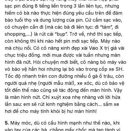
sạc pin đúng 8 tiếng liền trong 3 lần liên tục, nhưng
hiếm có bà nào thực hiện đúng yêu cầu trên để đảm
bảo tuổi thọ và dung lượng của pin. Cứ cắm sạc vào,
có chuyện cần đi (mà các bà đi liên tục: đi “tám”, đi
shopping,…) là rút cái “bụp”. Trở về, nhớ thì sạc tiếp,
còn không thì khi nào hết pin mới sạc tiếp. Máy nào
mà chịu nổi. Có cô nàng xinh đẹp xài Vaio X trị giá vài
chục triệu đồng. mới mua được vài tuần nhưng màn
hình đã nứt. Hỏi chuyện mới biết, cô nàng bỏ máy vào
vỏ bảo vệ hẳn hoi nhưng lại bỏ vào trong cốp xe SH.
Tốc độ nhanh trên con đường nhiều ổ gà ổ trâu, còn
người quá nhẹ (người mẫu mà!), xe xóc, dù có bảo vệ
tốt đến thế nào cũng sẽ tác động đến màn hình. Vậy
là màn hình nứt. Chỉ xuýt xoa nhẹ nhàng với lời hứa
lần sau: em sẽ rút kinh nghiệm bằng cách… sắm xe
hơi để cho máy tính khỏi bị hư màn hình!
5.
Máy móc, dù có cấu hình mạnh như thế nào, khi
vào tay của các bà, chẳng mấy chốc mà tan tành vì