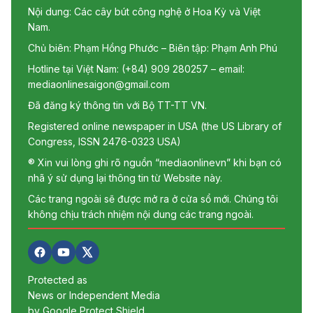
Nội dung: Các cây bút công nghệ ở Hoa Kỳ và Việt
Nam.
Chủ biên: Phạm Hồng Phước – Biên tập: Phạm Anh Phú
Hotline tại Việt Nam: (+84) 909 280257 – email:
mediaonlinesaigon@gmail.com
Đã đăng ký thông tin với Bộ TT-TT VN.
Registered online newspaper in USA (the US Library of
Congress, ISSN 2476-0323 USA)
® Xin vui lòng ghi rõ nguồn “mediaonlinevn” khi bạn có
nhã ý sử dụng lại thông tin từ Website này.
Các trang ngoài sẽ được mở ra ở cửa sổ mới. Chúng tôi
không chịu trách nhiệm nội dung các trang ngoài.
Protected as
News or Independent Media
by Google Protect Shield