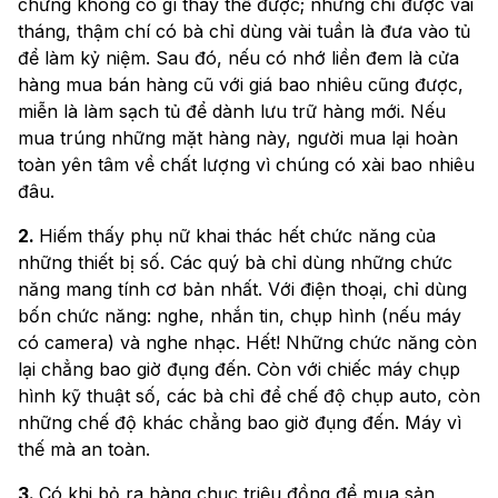
chừng không có gì thay thế được; nhưng chỉ được vài
tháng, thậm chí có bà chỉ dùng vài tuần là đưa vào tủ
để làm kỷ niệm. Sau đó, nếu có nhớ liền đem là cửa
hàng mua bán hàng cũ với giá bao nhiêu cũng được,
miễn là làm sạch tủ để dành lưu trữ hàng mới. Nếu
mua trúng những mặt hàng này, người mua lại hoàn
toàn yên tâm về chất lượng vì chúng có xài bao nhiêu
đâu.
2.
Hiếm thấy phụ nữ khai thác hết chức năng của
những thiết bị số. Các quý bà chỉ dùng những chức
năng mang tính cơ bản nhất. Với điện thoại, chỉ dùng
bốn chức năng: nghe, nhắn tin, chụp hình (nếu máy
có camera) và nghe nhạc. Hết! Những chức năng còn
lại chẳng bao giờ đụng đến. Còn với chiếc máy chụp
hình kỹ thuật số, các bà chỉ để chế độ chụp auto, còn
những chế độ khác chẳng bao giờ đụng đến. Máy vì
thế mà an toàn.
3.
Có khi bỏ ra hàng chục triệu đồng để mua sản