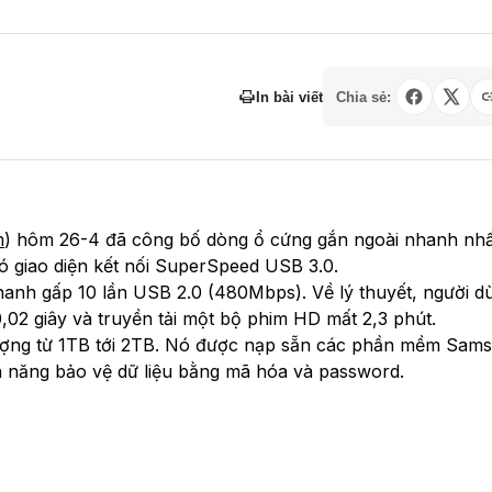
In bài viết
Chia sẻ:
m
) hôm 26-4 đã công bố dòng ổ cứng gắn ngoài nhanh nhấ
 giao diện kết nối SuperSpeed USB 3.0.
nhanh gấp 10 lần USB 2.0 (480Mbps). Về lý thuyết, người d
02 giây và truyền tải một bộ phim HD mất 2,3 phút.
ượng từ 1TB tới 2TB. Nó được nạp sẵn các phần mềm Sam
 năng bảo vệ dữ liệu bằng mã hóa và password.