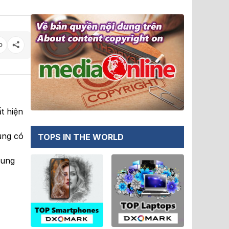
t hiện
ùng có
TOPS IN THE WORLD
sung