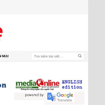
N MẠI
Tìm kiếm
on