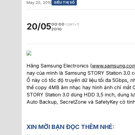
May 20, 2010
SIÊU THỊ SỐ
20/05
00:00
(GMT+7)
2010
Hãng Samsung Electronics (
www.samsung.co
nay của mình là Samsung STORY Station 3.0 có
Ổ này có tốc độ truyền dữ liệu tối đa 5Gbps, 
thể copy 4MB âm nhạc hay hình ảnh chỉ mất 0,
STORY Station 3.0 dùng HDD 3,5 inch, dung l
Auto Backup, SecretZone và SafetyKey có tính
XIN MỜI BẠN ĐỌC THÊM NHÉ: