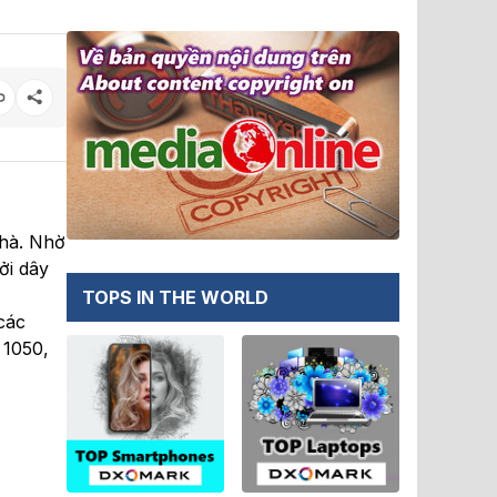
nhà. Nhờ
ởi dây
TOPS IN THE WORLD
các
 1050,