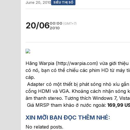
June 20, 2010
SIÊU THỊ SỐ
20/06
00:00
(GMT+7)
2010
Hãng Warpia (http://warpia.com) vừa giới thiệu
có nó, bạn có thể chiếu các phim HD từ máy t
cáp.
Adapter có một thiết bị phát sóng nhỏ xíu gắn
cổng HDMI và VGA. Khoảng cách nhận sóng kho
âm thanh stereo. Tương thích Windows 7, Vista
Giá MRSP tham khảo ở nước ngoài:
169,99 U
XIN MỜI BẠN ĐỌC THÊM NHÉ:
No related posts.