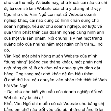
chú coi thử mấy Website này, chú khoái cái nào cứ chỉ
đi, tụi con sẽ làm Website của chú y chang như vậy.
Cậu nhỏ cho Văn Ngố coi một số Website doanh
nghiệp khác, cái nào cũng có hình chân dung chủ
doanh nghiệp, tiểu sử chủ doanh nghiệp, sơ lược về
quá trình phát triển của doanh nghiệp cùng hình ảnh
của một vài sản phẩm. Nói chung là y hệt một trang
quảng cáo của những năm một ngàn chín trăm… hồi
đó.
Văn Ngố một phần hổng muốn Website của mình
“đụng hàng” (giống của thằng khác), một phần nghi
ngờ rằng đồ rẻ là đồ dỏm nên chưa quyết định đặt
hàng. Ông sang một chỗ khác để tìm hiểu thêm.
Ở chỗ thứ hai, cậu chuyên viên phân tích thiết kế Web
hỏi Văn Ngố:
– Dạ, chú cho biết yêu cầu của doanh nghiệp đối với
Website này là chi ạ?
Khổ, Văn Ngố chỉ muốn có cái Website cho bằng chị
bằng em chớ nào biết yêu cầu gì, nhưng chẳng lẽ lại