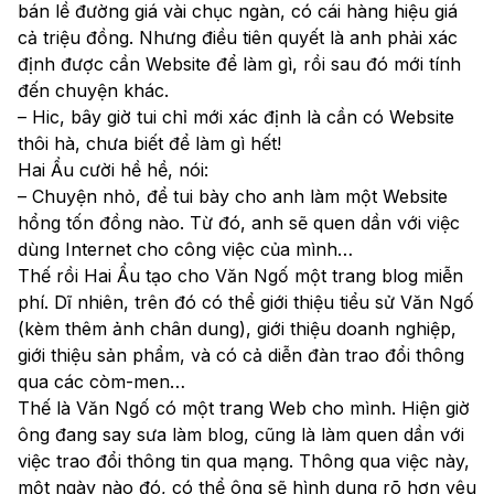
bán lề đường giá vài chục ngàn, có cái hàng hiệu giá
cả triệu đồng. Nhưng điều tiên quyết là anh phải xác
định được cần Website để làm gì, rồi sau đó mới tính
đến chuyện khác.
– Hic, bây giờ tui chỉ mới xác định là cần có Website
thôi hà, chưa biết để làm gì hết!
Hai Ẩu cười hề hề, nói:
– Chuyện nhỏ, để tui bày cho anh làm một Website
hổng tốn đồng nào. Từ đó, anh sẽ quen dần với việc
dùng Internet cho công việc của mình…
Thế rồi Hai Ẩu tạo cho Văn Ngố một trang blog miễn
phí. Dĩ nhiên, trên đó có thể giới thiệu tiểu sử Văn Ngố
(kèm thêm ảnh chân dung), giới thiệu doanh nghiệp,
giới thiệu sản phẩm, và có cả diễn đàn trao đổi thông
qua các còm-men…
Thế là Văn Ngố có một trang Web cho mình. Hiện giờ
ông đang say sưa làm blog, cũng là làm quen dần với
việc trao đổi thông tin qua mạng. Thông qua việc này,
một ngày nào đó, có thể ông sẽ hình dung rõ hơn yêu