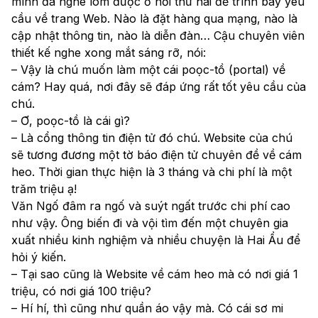
mình đã nghe lóm được ở nơi thứ hai để trình bày yêu
cầu về trang Web. Nào là đặt hàng qua mạng, nào là
cập nhật thông tin, nào là diễn đàn… Cậu chuyên viên
thiết kế nghe xong mắt sáng rỡ, nói:
– Vậy là chú muốn làm một cái poọc-tồ (portal) về
cám? Hay quá, nơi đây sẽ đáp ứng rất tốt yêu cầu của
chú.
– Ơ, poọc-tồ là cái gì?
– Là cổng thông tin điện tử đó chú. Website của chú
sẽ tương đương một tờ báo điện tử chuyên đề về cám
heo. Thời gian thực hiện là 3 tháng và chi phí là một
trăm triệu ạ!
Văn Ngố đâm ra ngố và suýt ngất trước chi phí cao
như vậy. Ông biến đi và vội tìm đến một chuyên gia
xuất nhiều kinh nghiệm và nhiều chuyện là Hai Ẩu để
hỏi ý kiến.
– Tại sao cũng là Website về cám heo mà có nơi giá 1
triệu, có nơi giá 100 triệu?
– Hí hí, thì cũng như quần áo vậy mà. Có cái sơ mi