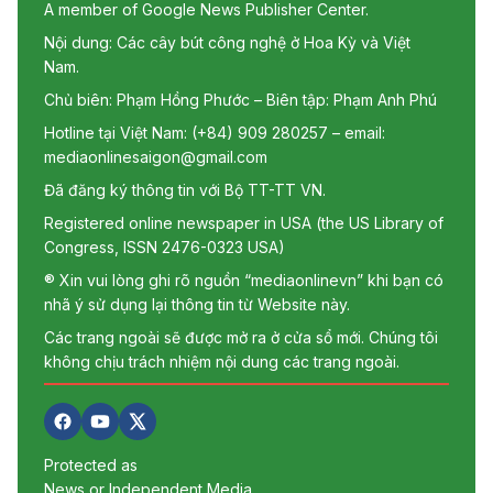
A member of Google News Publisher Center.
Nội dung: Các cây bút công nghệ ở Hoa Kỳ và Việt
Nam.
Chủ biên: Phạm Hồng Phước – Biên tập: Phạm Anh Phú
Hotline tại Việt Nam: (+84) 909 280257 – email:
mediaonlinesaigon@gmail.com
Đã đăng ký thông tin với Bộ TT-TT VN.
Registered online newspaper in USA (the US Library of
Congress, ISSN 2476-0323 USA)
® Xin vui lòng ghi rõ nguồn “mediaonlinevn” khi bạn có
nhã ý sử dụng lại thông tin từ Website này.
Các trang ngoài sẽ được mở ra ở cửa sổ mới. Chúng tôi
không chịu trách nhiệm nội dung các trang ngoài.
Protected as
News or Independent Media