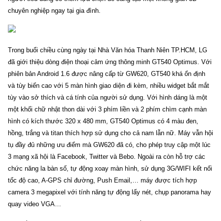
chuyên nghiệp ngay tại gia đình.
Trong buổi chiều cùng ngày tại Nhà Văn hóa Thanh Niên TP.HCM, LG
đã giới thiệu dòng điện thoại cảm ứng thông minh GT540 Optimus. Với
phiên bản Android 1.6 được nâng cấp từ GW620, GT540 khá ổn định
và tùy biến cao với 5 màn hình giao diện đi kèm, nhiều widget bắt mắt
tùy vào sở thích và cá tính của người sử dụng. Với hình dáng là một
một khối chữ nhật thon dài với 3 phím liền và 2 phím chìm cạnh màn
hình có kích thước 320 x 480 mm, GT540 Optimus có 4 màu đen,
hồng, trắng và titan thích hợp sử dụng cho cả nam lẫn nữ. Máy vẫn hội
tụ đầy đủ những ưu điểm mà GW620 đã có, cho phép truy cập một lúc
3 mạng xã hội là Facebook, Twitter và Bebo. Ngoài ra còn hỗ trợ các
chức năng la bàn số, tự động xoay màn hình, sử dụng 3G/WIFI kết nối
tốc độ cao, A-GPS chỉ đường, Push Email,… máy được tích hợp
camera 3 megapixel với tính năng tự động lấy nét, chụp panorama hay
quay video VGA…