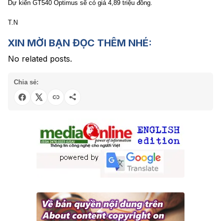
Dự kiến GT540 Optimus sẽ có giá 4,89 triệu đồng.
T.N
XIN MỜI BẠN ĐỌC THÊM NHÉ:
No related posts.
Chia sẻ: