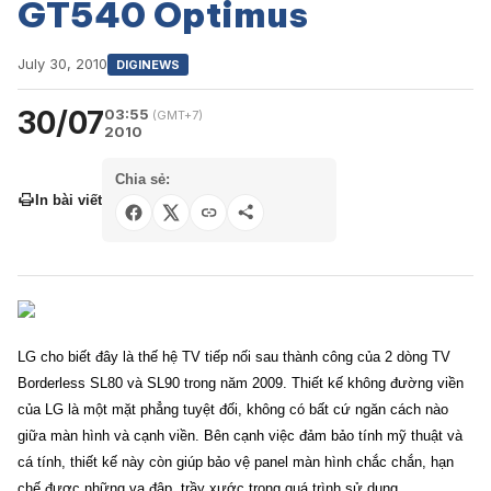
GT540 Optimus
July 30, 2010
DIGINEWS
30/07
03:55
(GMT+7)
2010
Chia sẻ:
In bài viết
LG cho biết đây là thế hệ TV tiếp nối sau thành công của 2 dòng TV
Borderless SL80 và SL90 trong năm 2009. Thiết kế không đường viền
của LG là một mặt phẳng tuyệt đối, không có bất cứ ngăn cách nào
giữa màn hình và cạnh viền. Bên cạnh việc đảm bảo tính mỹ thuật và
cá tính, thiết kế này còn giúp bảo vệ panel màn hình chắc chắn, hạn
chế được những va đập, trầy xước trong quá trình sử dụng.