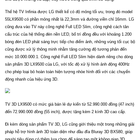
Thế hệ TV Infinia được LG thiết kế có độ mỏng tối ưu, trong đó model
55LX9500 có phần mỏng nhất là 22,3mm và đường viền chỉ 16mm. LG
cũng đưa vào TV này công nghệ Full LED Slim, công nghệ cách tân
cấu trúc của hệ thống đèn nền LED, bố trí đồng đều với khoảng 1.200
bóng đèn LED phát sáng trực tiếp cho điểm ảnh, những vùng tối cục bộ
cũng được xử lý thông minh nhằm tăng cường độ tương phản đến
mức 10.000.000:1. Công nghệ Full LED Slim hiện dành riêng cho dòng
sản phẩm 3D LX9500 của LG, với tốc độ xử lý hình ảnh động 400Hz
cho phép loại bỏ hoàn toàn hiện tượng nhòe hình đối với các chuyển
động nhanh của hiệu ứng 3D.
TV 3D
LX9500 có mức giá bán lẻ dự kiến từ 52.990.000 đồng (47 inch)
đến 72.990.000 đồng (55 inch), được tặng kèm 2 kính 3D cao cấp.
Đi kèm dòng sản phẩm TV 3D, LG cũng giới thiệu một trong những giải
pháp hỗ trợ hình ảnh 3D toàn diện như đầu đĩa Bluray 3D BX580, giúp
người tiêu dùng có thêm lựa chọn để sáng tạo một không gian 3D