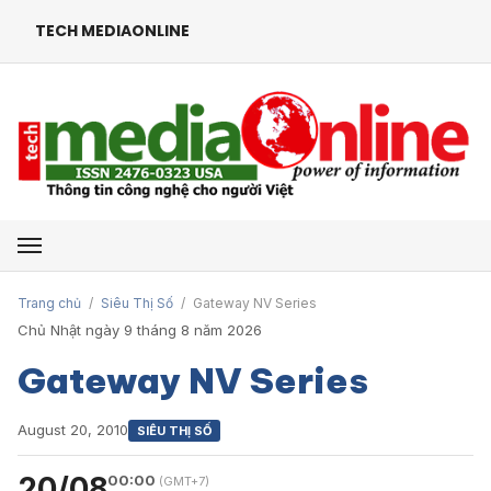
TECH MEDIAONLINE
Mở menu
Trang chủ
/
Siêu Thị Số
/
Gateway NV Series
Chủ Nhật ngày 9 tháng 8 năm 2026
Gateway NV Series
August 20, 2010
SIÊU THỊ SỐ
20/08
00:00
(GMT+7)