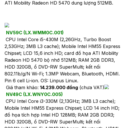
ATI Mobility Radeon HD 5470 dung lượng 512MB.
NV59C (LX.WMM0C.001)
CPU Intel Core i5-430M (2,26GHz, Turbo Boost
2,53GHz; 3MB L3 cache); Mobile Intel HM55 Express
Chipset; LCD 15,6 inch HD; card đồ họa ATI Mobility
Radeon HD 5470 bộ nhớ 512MB; RAM 2GB DDR3,
HDD 320GB, ổ DVD-RW SuperMulti; kết nối
802.11b/g/N Wi-Fi; 1.3MP Webcam, Bluetooth, HDMI.
Pin 6 cell Li-ion. OS: Linpus Linux.
Giá tham khảo:
14.239.000 đồng
(chưa VAT)
NV49C (LX.WNY0C.005)
CPU Intel Core i3-330M (2,13GHz; 3MB L3 cache);
Mobile Intel HM55 Express Chipset; LCD 14 inch HD;
đồ họa tích hợp Intel HD 128MB; RAM 2GB DDR3;
HDD 320GB, ổ DVD-RW SuperMulti; kết nối