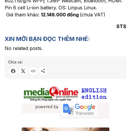
802.11b/g/N Wi-Fi; 1.3MP Webcam, Bluetooth, HDMI.
Pin 6 cell Li-ion battery. OS: Linpus Linux.
Giá tham khảo:
12.149.000 đồng
(chưa VAT)
STS
XIN MỜI BẠN ĐỌC THÊM NHÉ:
No related posts.
Chia sẻ: