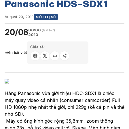
Panasonic HDS-SDX1
August 20, 2010
SIÊU THỊ SỐ
20/08
00:00
(GMT+7)
2010
Chia sẻ:
In bài viết
Hãng Panasonic vừa giới thiệu HDC-SDX1 là chiếc
máy quay video cá nhân (consumer camcorder) Full
HD 1080p nhẹ nhất thế giới, chỉ 229g (kể cả pin và thẻ
nhớ SD).
Máy có ống kính góc rộng 35,8mm, zoom thông
minh 23x, hỗ trợ video call với Skype. Màn hình cảm