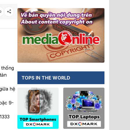
 thống
tản
TOPS IN THE WORLD
giữa hệ
oặc 9-
-1333