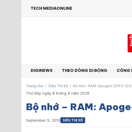
TECH MEDIAONLINE
DIGINEWS
THEO DÒNG DI ĐỘNG
CÔNG 
Trang chủ
/
Siêu Thị Số
/
Bộ nhớ – RAM: Apogee DDR3-133
Thứ Bảy ngày 8 tháng 8 năm 2026
Bộ nhớ – RAM: Apog
September 5, 2010
SIÊU THỊ SỐ