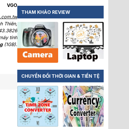
VGO
THAM KHẢO REVIEW
.com.tw
h Thiên,
943.3826
máy tính
g
(1GB).
CHUYỂN ĐỔI THỜI GIAN & TIỀN TỆ