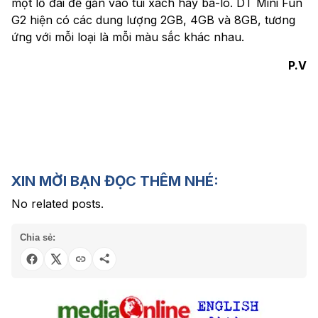
một lỗ đai để gắn vào túi xách hay ba-lô. DT Mini Fun
G2 hiện có các dung lượng 2GB, 4GB và 8GB, tương
ứng với mỗi loại là mỗi màu sắc khác nhau.
P.V
XIN MỜI BẠN ĐỌC THÊM NHÉ:
No related posts.
Chia sẻ: