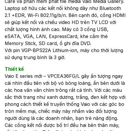
Care và phần mềm phát file media Vaio Media Gallery.
Laptop sở hữu các kết nối không dây như Bluetooth
2.1 +EDR, Wi-Fi 802.11g/b/n. Bên cạnh đó, cổng HDMI
sẽ giúp kết nối và chiếu video HD trên TV LCD với
chất lượng hình ảnh cao. Máy có 3 cổng USB,
eSATA, VGA, LAN, ExpressCard, khe cắm thẻ
Memory Stick, SD card, ổ ghi đĩa DVD.
Với pin VGP-BPS22A Lithium-ion, máy cho thời lượng
sử dụng trung bình là 3 giờ.
Thiết kế
Vaio E series mới – VPCEA36FG/L gây ấn tượng ngay
cái nhìn đầu tiên với bộ vỏ bóng loáng, ẩn bên dưới là
các hoa văn vân chìm trông rất cá tính. Với các màu
sắc thời trang như xanh dương, trắng, đen kết hợp với
phong cách thiết kế truyền thống Vaio với các góc bo
tròn mềm mại, chiếc máy này nhắm vào đối tượng
người dùng là các doanh nhân, bạn trẻ năng động.
Các cổng kết nối được bố trí đều hai bên thân máy,