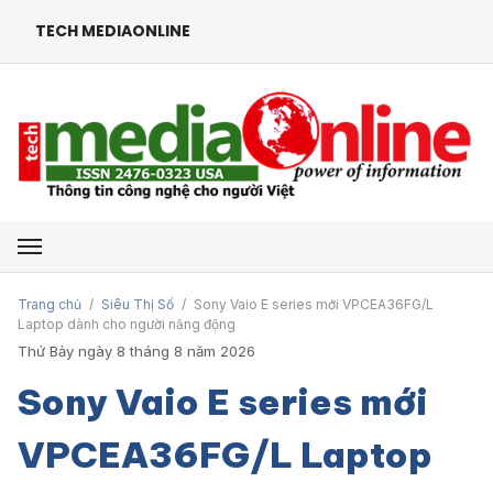
TECH MEDIAONLINE
Mở menu
Trang chủ
/
Siêu Thị Số
/
Sony Vaio E series mới VPCEA36FG/L
Laptop dành cho người năng động
Thứ Bảy ngày 8 tháng 8 năm 2026
Sony Vaio E series mới
VPCEA36FG/L Laptop