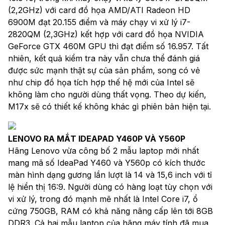
(2,2GHz) với card đồ họa AMD/ATI Radeon HD
6900M đạt 20.155 điểm và máy chạy vi xử lý i7-
2820QM (2,3GHz) kết hợp với card đồ họa NVIDIA
GeForce GTX 460M GPU thì đạt điểm số 16.957. Tất
nhiên, kết quả kiểm tra này vẫn chưa thể đánh giá
được sức mạnh thật sự của sản phẩm, song có vẻ
như chip đồ họa tích hợp thế hệ mới của Intel sẽ
không làm cho người dùng thất vọng. Theo dự kiến,
M17x sẽ có thiết kế không khác gì phiên bản hiện tại.
LENOVO RA MẮT IDEAPAD Y460P VÀ Y560P
Hãng Lenovo vừa công bố 2 mẫu laptop mới nhất
mang mã số IdeaPad Y460 và Y560p có kích thước
màn hình dạng gương lần lượt là 14 và 15,6 inch với tỉ
lệ hiển thị 16:9. Người dùng có hàng loạt tùy chọn với
vi xử lý, trong đó mạnh mẽ nhất là Intel Core i7, ổ
cứng 750GB, RAM có khả năng nâng cấp lên tới 8GB
DDR3. Cả hai mẫu laptop của hãng máy tính đã mua