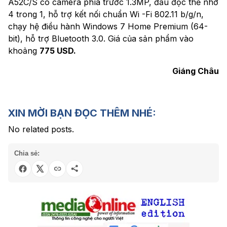
A52C/S có camera phía trước 1.3MP, đầu đọc thẻ nhớ
4 trong 1, hỗ trợ kết nối chuẩn Wi -Fi 802.11 b/g/n,
chạy hệ điều hành Windows 7 Home Premium (64-
bit), hỗ trợ Bluetooth 3.0. Giá của sản phẩm vào
khoảng
775 USD.
Giáng Châu
XIN MỜI BẠN ĐỌC THÊM NHÉ:
No related posts.
Chia sẻ: