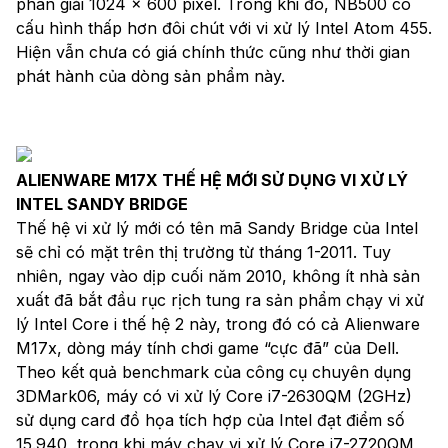
phân giải 1024 x 600 pixel. Trong khi đó, NB500 có
cấu hình thấp hơn đôi chút với vi xử lý Intel Atom 455.
Hiện vẫn chưa có giá chính thức cũng như thời gian
phát hành của dòng sản phẩm này.
ALIENWARE M17X THẾ HỆ MỚI SỬ DỤNG VI XỬ LÝ
INTEL SANDY BRIDGE
Thế hệ vi xử lý mới có tên mã Sandy Bridge của Intel
sẽ chỉ có mặt trên thị trường từ tháng 1-2011. Tuy
nhiên, ngay vào dịp cuối năm 2010, không ít nhà sản
xuất đã bắt đầu rục rịch tung ra sản phẩm chạy vi xử
lý Intel Core i thế hệ 2 này, trong đó có cả Alienware
M17x, dòng máy tính chơi game “cực đã” của Dell.
Theo kết quả benchmark của công cụ chuyên dụng
3DMark06, máy có vi xử lý Core i7-2630QM (2GHz)
sử dụng card đồ họa tích hợp của Intel đạt điểm số
15.940, trong khi máy chạy vi xử lý Core i7-2720QM