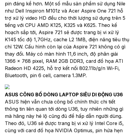
pin đáng kể hơn. Một số mẫu sản phẩm sử dụng Nile
như Dell Inspiron M101z và Acer Aspire One 721 hỗ
trợ xử lý video HD đều cho thời lượng sử dụng trên 5
tiếng với CPU AMD K125, K325 và K625. Theo kế
hoạch sắp tới, Aspire 721 sẽ được trang bị vi xử lý
K145 tốc độ 1,7GHz, cache L2 1MB, điện năng tiêu thụ
chỉ 12W. Cấu hình còn lại của Aspire 721 không có gì
thay đổi. Máy có màn hình 11,6 inch, độ phân giải
1366 x 768 pixel, RAM 2GB DDR3, card đồ họa ATI
Radeon HD 4225, hỗ trợ kết nối 802.11b/g/n Wi-Fi,
Bluetooth, pin 6 cell, camera 1.3MP.
ASUS CÔNG BỐ DÒNG LAPTOP SIÊU DI ĐỘNG U36
ASUS hiện vẫn chưa công bố chính thức chi tiết
thông tin liên quan tới dòng U36, tuy nhiên những gì
mà hãng này hé lộ cũng đủ để hấp dẫn người dùng.
Theo đó, U36 sẽ được trang bị vi xử lý Intel Core i5,
cùng với card đồ họa NVIDIA Optimus, pin hứa hẹn