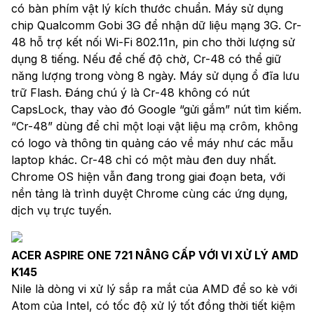
có bàn phím vật lý kích thước chuẩn. Máy sử dụng
chip Qualcomm Gobi 3G để nhận dữ liệu mạng 3G. Cr-
48 hỗ trợ kết nối Wi-Fi 802.11n, pin cho thời lượng sử
dụng 8 tiếng. Nếu để chế độ chờ, Cr-48 có thể giữ
năng lượng trong vòng 8 ngày. Máy sử dụng ổ đĩa lưu
trữ Flash. Đáng chú ý là Cr-48 không có nút
CapsLock, thay vào đó Google “gửi gắm” nút tìm kiếm.
“Cr-48” dùng để chỉ một loại vật liệu mạ crôm, không
có logo và thông tin quảng cáo về máy như các mẫu
laptop khác. Cr-48 chỉ có một màu đen duy nhất.
Chrome OS hiện vẫn đang trong giai đoạn beta, với
nền tảng là trình duyệt Chrome cùng các ứng dụng,
dịch vụ trực tuyến.
ACER ASPIRE ONE 721 NÂNG CẤP VỚI VI XỬ LÝ AMD
K145
Nile là dòng vi xử lý sắp ra mắt của AMD để so kè với
Atom của Intel, có tốc độ xử lý tốt đồng thời tiết kiệm