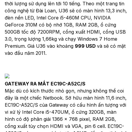
thời lượng sử dụng lên tới 10 tiếng. Theo một trang tin
công nghệ từ Đài Loan, U36 sẽ có màn hình 13,3 inch,
đèn nền LED, Intel Core i5-460M CPU, NVIDIA
GeForce 310M có bộ nhớ 1GB, RAM 2GB, ổ cứng
500GB tốc độ 7200RPM, cổng xuất HDMI, cổng USB
3.0, trọng lượng 1,66kg và chạy Windows 7 Home
Premium. Giá U36 vào khoảng
999 USD
và sẽ có mặt
vào đầu năm 2011.
GATEWAY RA MẮT EC19C-A52C/S
Mặc dù có kích thước nhỏ gọn, nhưng không thể coi
đây là một chiếc Netbook. Sở hữu màn hình 11,6 inch,
EC19C-A52C/S của Gateway có cấu hình ấn tượng với
vi xử lý Intel Core i5-470UM, ổ cứng 320GB, màn
hình có độ phân giải 1366 x 768 pixel, RAM 2GB,
cổng xuất tùy chọn HDMI và VGA, pin 6 cell. EC19C-