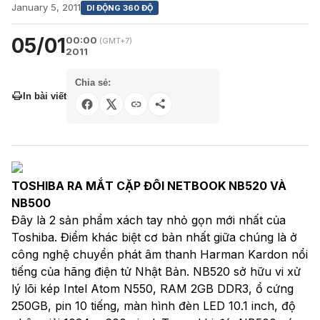
January 5, 2011
DI ĐỘNG 360 ĐỘ
05/01
00:00
(GMT+7)
2011
Chia sẻ:
In bài viết
TOSHIBA RA MẮT CẶP ĐÔI NETBOOK NB520 VÀ
NB500
Đây là 2 sản phẩm xách tay nhỏ gọn mới nhất của
Toshiba. Điểm khác biệt cơ bản nhất giữa chúng là ở
công nghệ chuyển phát âm thanh Harman Kardon nổi
tiếng của hãng điện tử Nhật Bản. NB520 sở hữu vi xử
lý lõi kép Intel Atom N550, RAM 2GB DDR3, ổ cứng
250GB, pin 10 tiếng, màn hình đèn LED 10.1 inch, độ