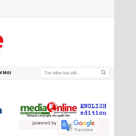
N MẠI
Tìm kiếm
m