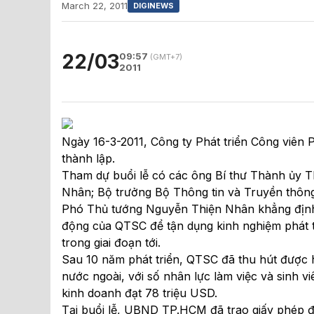
March 22, 2011
DIGINEWS
22/03
09:57
(GMT+7)
2011
Ngày 16-3-2011, Công ty Phát triển Công viê
thành lập.
Tham dự buổi lễ có các ông Bí thư Thành ủy
Nhân; Bộ trưởng Bộ Thông tin và Truyền thôn
Phó Thủ tướng Nguyễn Thiện Nhân khẳng định,
động của QTSC để tận dụng kinh nghiệm phát 
trong giai đoạn tới.
Sau 10 năm phát triển, QTSC đã thu hút được 
nước ngoài, với số nhân lực làm việc và sinh v
kinh doanh đạt 78 triệu USD.
Tại buổi lễ, UBND TP.HCM đã trao giấy phép 