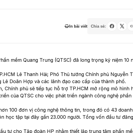
In bài viết
Chia sẻ:
n Phần mềm Quang Trung (QTSC) đã long trọng kỷ niệm 10
 TP.HCM Lê Thanh Hải; Phó Thủ tướng Chính phủ Nguyễn T
g Lê Doãn Hợp và các lãnh đạo cao cấp của thành phố.
 Chính phủ sẽ tiếp tục hỗ trợ TP.HCM mở rộng mô hình 
triển của QTSC cho việc phát triển ngành công nghệ phầ
hơn 100 đơn vị công nghệ thông tin, trong đó có 43 doanh
iên học tập tại đây gần 23.000 người. Tổng vốn đầu tư đăn
đầu tư cho Tập đoàn HP nhằm thiết lập trung tâm phần m