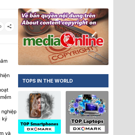
 năm
hiện
TOPS IN THE WORLD
hoạt
n mềm
 nghiệp
g ký
ềm và