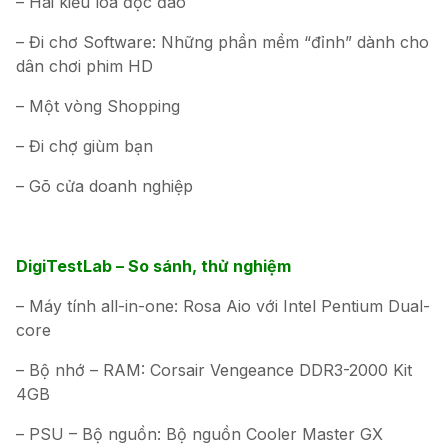
– Hai kiểu loa độc đáo
– Đi chơ Software: Những phần mềm “đỉnh” dành cho
dân chơi phim HD
– Một vòng Shopping
– Đi chợ giùm bạn
– Gõ cửa doanh nghiệp
DigiTestLab – So sánh, thử nghiệm
– Máy tính all-in-one: Rosa Aio với Intel Pentium Dual-
core
– Bộ nhớ – RAM: Corsair Vengeance DDR3-2000 Kit
4GB
– PSU – Bộ nguồn: Bộ nguồn Cooler Master GX