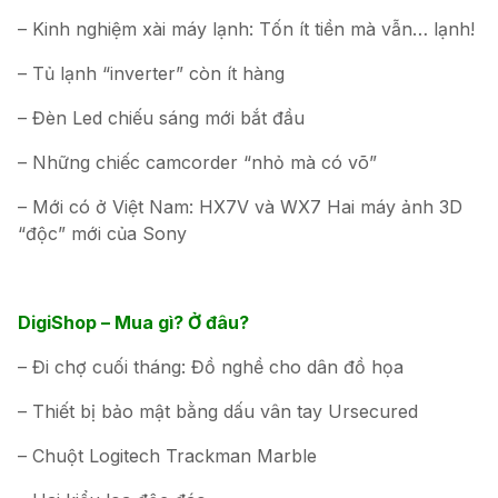
– Kinh nghiệm xài máy lạnh: Tốn ít tiền mà vẫn… lạnh!
– Tủ lạnh “inverter” còn ít hàng
– Đèn Led chiếu sáng mới bắt đầu
– Những chiếc camcorder “nhỏ mà có võ”
– Mới có ở Việt Nam: HX7V và WX7 Hai máy ảnh 3D
“độc” mới của Sony
DigiShop – Mua gì? Ở đâu?
– Đi chợ cuối tháng: Đồ nghề cho dân đồ họa
– Thiết bị bảo mật bằng dấu vân tay Ursecured
– Chuột Logitech Trackman Marble