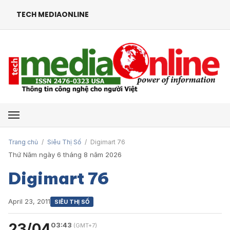
TECH MEDIAONLINE
Mở menu
Trang chủ
/
Siêu Thị Số
/
Digimart 76
Thứ Năm ngày 6 tháng 8 năm 2026
Digimart 76
April 23, 2011
SIÊU THỊ SỐ
23/04
03:43
(GMT+7)