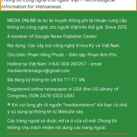
information for Vietnamese.
MEDIA ONLINE là dự án truyền thông phi lợi nhuận cung cấp
thông tin công nghệ cho người Việt trên thế giới. Since 2013.
A member of Google News Publisher Center.
Nội dung: Các cây bút công nghệ ở Hoa Kỳ và Việt Nam.
Chủ biên: Phạm Hồng Phước – Biên tập: Phạm Anh Phú
Hotline tại Việt Nam: (+84) 909 280257 – email:
mediaonlinesaigon@gmail.com
Đã đăng ký thông tin với Bộ TT-TT VN.
Registered online newspaper in USA (the US Library of
Congress, ISSN 2476-0323 USA)
® Xin vui lòng ghi rõ nguồn “mediaonlinevn” khi bạn có nhã
ý sử dụng lại thông tin từ Website này.
Các trang ngoài sẽ được mở ra ở cửa sổ mới. Chúng tôi
không chịu trách nhiệm nội dung các trang ngoài.