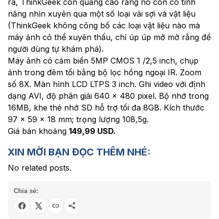
ra, ThinkGeek còn quảng cáo rằng nó còn có tính
năng nhìn xuyên qua một số loại vải sợi và vật liệu
(ThinkGeek không công bố các loại vật liệu nào mà
máy ảnh có thể xuyên thấu, chỉ úp úp mở mở rằng để
người dùng tự khám phá).
Máy ảnh có cảm biến 5MP CMOS 1 /2,5 inch, chụp
ảnh trong đêm tối bằng bộ lọc hồng ngoại IR. Zoom
số 8X. Màn hình LCD LTPS 3 inch. Ghi video với định
dạng AVI, độ phân giải 640 x 480 pixel. Bộ nhớ trong
16MB, khe thẻ nhớ SD hỗ trợ tối đa 8GB. Kích thước
97 x 59 x 18 mm; trọng lượng 108,5g.
Giá bán khoảng
149,99 USD.
XIN MỜI BẠN ĐỌC THÊM NHÉ:
No related posts.
Chia sẻ: