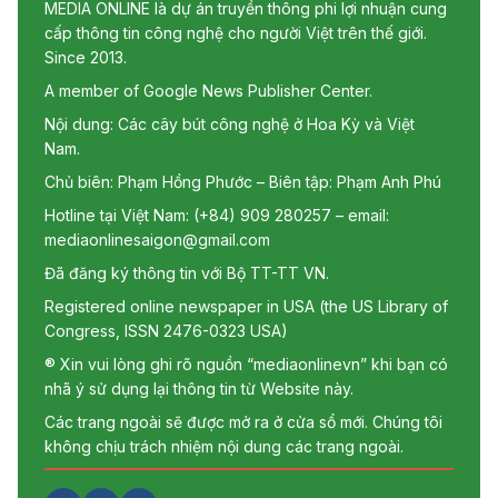
MEDIA ONLINE là dự án truyền thông phi lợi nhuận cung
cấp thông tin công nghệ cho người Việt trên thế giới.
Since 2013.
A member of Google News Publisher Center.
Nội dung: Các cây bút công nghệ ở Hoa Kỳ và Việt
Nam.
Chủ biên: Phạm Hồng Phước – Biên tập: Phạm Anh Phú
Hotline tại Việt Nam: (+84) 909 280257 – email:
mediaonlinesaigon@gmail.com
Đã đăng ký thông tin với Bộ TT-TT VN.
Registered online newspaper in USA (the US Library of
Congress, ISSN 2476-0323 USA)
® Xin vui lòng ghi rõ nguồn “mediaonlinevn” khi bạn có
nhã ý sử dụng lại thông tin từ Website này.
Các trang ngoài sẽ được mở ra ở cửa sổ mới. Chúng tôi
không chịu trách nhiệm nội dung các trang ngoài.