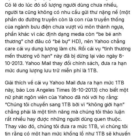
Có lẽ do lúc đó số lượng người dùng chưa nhiều,
người ta cũng không có nhu cầu gửi thư nặng nề (một
phần do đường truyền còn là con rùa truyền thống
của ngành bưu điện chưa vượt vũ môn thành ngựa,
phần khác vì các định dạng media còn “be bé anh
thương” chớ đâu có “bé bự” HD), nên Yahoo chẳng
care cái vụ dung lượng làm chi. Rồi cái vụ “tình thương
mến thương vô hạn” này đã bị dừng lại vào ngày 8-
10-2013. Yahoo Mail thay đổi chính sách, đưa ra hạn
mức dung lượng lưu trữ miễn phí là 1TB.
Giải thích về cái vụ Yahoo Mail đưa ra hạn mức 1TB
này, báo Los Angeles Times (8-10-2013) cho biết một
nữ phát ngôn viên của Yahoo đã nói với họ rằng:
“Chúng tôi chuyển sang 1TB bởi vì “không giới hạn”
chẳng phải là một tính năng mà chúng tôi thảo luận
rất nhiều hay được những người dùng quen thuộc.
Thay vào đó, chúng tôi đưa ra mức 1TB, vì chúng tôi
tin rằng có một hạn mức khổng lồ như 1TB sẽ khuyến