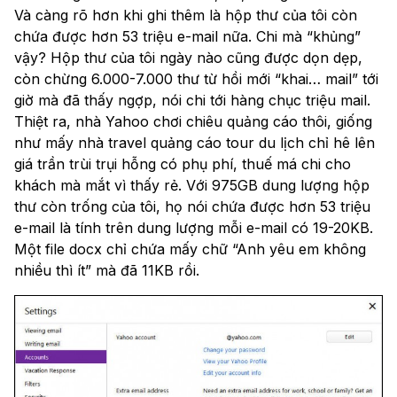
Và càng rõ hơn khi ghi thêm là hộp thư của tôi còn
chứa được hơn 53 triệu e-mail nữa. Chi mà “khủng”
vậy? Hộp thư của tôi ngày nào cũng được dọn dẹp,
còn chừng 6.000-7.000 thư từ hồi mới “khai… mail” tới
giờ mà đã thấy ngợp, nói chi tới hàng chục triệu mail.
Thiệt ra, nhà Yahoo chơi chiêu quảng cáo thôi, giống
như mấy nhà travel quảng cáo tour du lịch chỉ hê lên
giá trần trùi trụi hỗng có phụ phí, thuế má chi cho
khách mà mắt vì thấy rẻ. Với 975GB dung lượng hộp
thư còn trống của tôi, họ nói chứa được hơn 53 triệu
e-mail là tính trên dung lượng mỗi e-mail có 19-20KB.
Một file docx chỉ chứa mấy chữ “Anh yêu em không
nhiều thì ít” mà đã 11KB rồi.