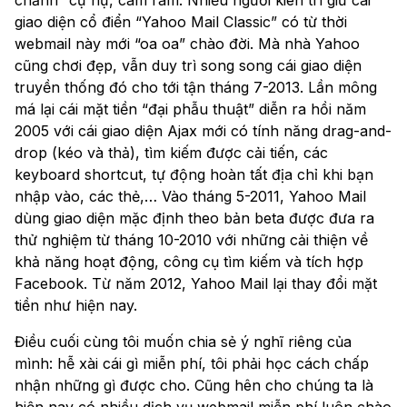
chảnh” cự nự, càm ràm. Nhiều người kiên trì giữ cái
giao diện cổ điển “Yahoo Mail Classic” có từ thời
webmail này mới “oa oa” chào đời. Mà nhà Yahoo
cũng chơi đẹp, vẫn duy trì song song cái giao diện
truyền thống đó cho tới tận tháng 7-2013. Lần mông
má lại cái mặt tiền “đại phẫu thuật” diễn ra hồi năm
2005 với cái giao diện Ajax mới có tính năng drag-and-
drop (kéo và thả), tìm kiếm được cải tiến, các
keyboard shortcut, tự động hoàn tất địa chỉ khi bạn
nhập vào, các thẻ,… Vào tháng 5-2011, Yahoo Mail
dùng giao diện mặc định theo bản beta được đưa ra
thử nghiệm từ tháng 10-2010 với những cải thiện về
khả năng hoạt động, công cụ tìm kiếm và tích hợp
Facebook. Từ năm 2012, Yahoo Mail lại thay đổi mặt
tiền như hiện nay.
Điều cuối cùng tôi muốn chia sẻ ý nghĩ riêng của
mình: hễ xài cái gì miễn phí, tôi phải học cách chấp
nhận những gì được cho. Cũng hên cho chúng ta là