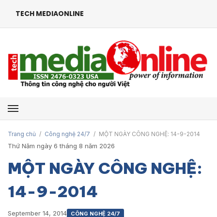
TECH MEDIAONLINE
Mở menu
Trang chủ
/
Công nghệ 24/7
/
MỘT NGÀY CÔNG NGHỆ: 14-9-2014
Thứ Năm ngày 6 tháng 8 năm 2026
MỘT NGÀY CÔNG NGHỆ:
14-9-2014
September 14, 2014
CÔNG NGHỆ 24/7