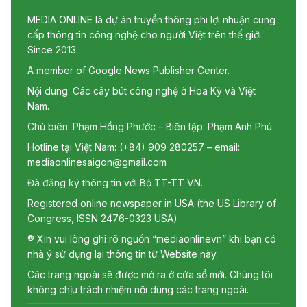
MEDIA ONLINE là dự án truyền thông phi lợi nhuận cung
cấp thông tin công nghệ cho người Việt trên thế giới.
Since 2013.
A member of Google News Publisher Center.
Nội dung: Các cây bút công nghệ ở Hoa Kỳ và Việt
Nam.
Chủ biên: Phạm Hồng Phước – Biên tập: Phạm Anh Phú
Hotline tại Việt Nam: (+84) 909 280257 – email:
mediaonlinesaigon@gmail.com
Đã đăng ký thông tin với Bộ TT-TT VN.
Registered online newspaper in USA (the US Library of
Congress, ISSN 2476-0323 USA)
® Xin vui lòng ghi rõ nguồn “mediaonlinevn” khi bạn có
nhã ý sử dụng lại thông tin từ Website này.
Các trang ngoài sẽ được mở ra ở cửa sổ mới. Chúng tôi
không chịu trách nhiệm nội dung các trang ngoài.