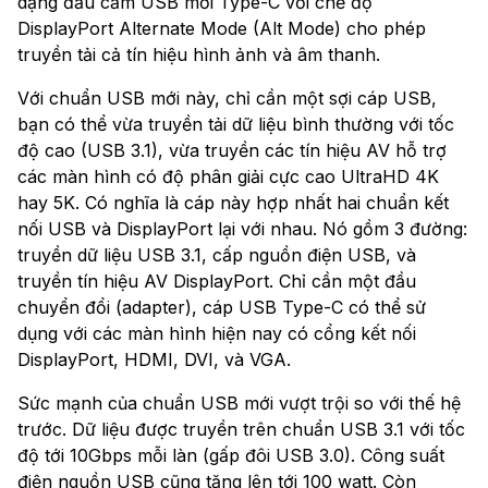
dạng đầu cắm USB mới Type-C với chế độ
DisplayPort Alternate Mode (Alt Mode) cho phép
truyền tải cả tín hiệu hình ảnh và âm thanh.
Với chuẩn USB mới này, chỉ cần một sợi cáp USB,
bạn có thể vừa truyền tải dữ liệu bình thường với tốc
độ cao (USB 3.1), vừa truyền các tín hiệu AV hỗ trợ
các màn hình có độ phân giải cực cao UltraHD 4K
hay 5K. Có nghĩa là cáp này hợp nhất hai chuẩn kết
nối USB và DisplayPort lại với nhau. Nó gồm 3 đường:
truyền dữ liệu USB 3.1, cấp nguồn điện USB, và
truyền tín hiệu AV DisplayPort. Chỉ cần một đầu
chuyển đổi (adapter), cáp USB Type-C có thể sử
dụng với các màn hình hiện nay có cổng kết nối
DisplayPort, HDMI, DVI, và VGA.
Sức mạnh của chuẩn USB mới vượt trội so với thế hệ
trước. Dữ liệu được truyền trên chuẩn USB 3.1 với tốc
độ tới 10Gbps mỗi làn (gấp đôi USB 3.0). Công suất
điện nguồn USB cũng tăng lên tới 100 watt. Còn