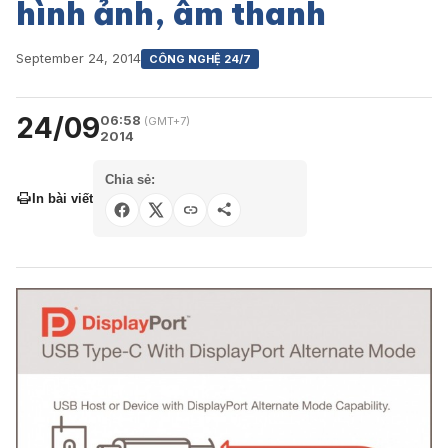
hình ảnh, âm thanh
September 24, 2014
CÔNG NGHỆ 24/7
24/09
06:58
(GMT+7)
2014
Chia sẻ:
In bài viết