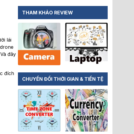
THAM KHẢO REVIEW
i lái
 drone
 Và đây
c đích
CHUYỂN ĐỔI THỜI GIAN & TIỀN TỆ