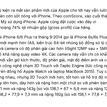
 kiện ra mắt sản phẩm mới của Apple cho tới nay vẫn luôn
 lên cơn sốt nóng với iPhone. Theo comScore, vào cuối th
Mỹ sử dụng iPhone. Apple cũng đặt cược vào đây vì
hoảng 74% lợi nhuận gộp (gross profit) của hãng.
 iPhone 6/6 Plus ra tháng 9-2014 gọi là iPhone 6s/6s Plu
ới mạnh hơn (A9, kiến trúc 64-bit nhúng bộ đồng xử lý
à camera có độ phân giải cao hơn (iSight 12MP sau + 5MP
ó khả năng quay video 4K. Các camera này vẫn chỉ có kh
mới vẫn giữ kích thước, độ phân giải, mật độ điểm ảnh và 
m công nghệ chạm 3D Touch với Taptic Engine (tức công 
rên đồng hồ Apple Watch và laptop MacBook 2015). Tuy 
iống nhau, nhưng 3D Touch mới hơn, tốt hơn và hỗ trợ độ 
 lớn hơn, dày hơn và nặng hơn một chút so với phiên bản
7,1 mm và nặng 143g (so vói 138,1 x 67 x 6,9 mm và nặng 1
58,2 x 77,9 x 7,3 mm và nặng 192g (so với 158,1 x 77,8 x 