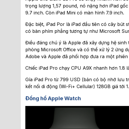
trọng lượng 1,57 pound, nó nặng hơn iPad gốc m
9.7 inch. Còn iPad Mini có màn hình 7.9 inch.
Đặc biệt, iPad Por là iPad đầu tiên có cây bút 
có bàn phím phẳng tương tự như Microsoft Sur
Điều đáng chú ý là Apple đã xây dựng hệ sinh 
phòng Microsoft Office và có thể xử lý 2 ứng 
Adobe và Apple đã phối hợp đưa ra một phiên
Chiếc iPad Pro chạy CPU A9X nhanh hơn 1.8 lầ
Gía iPad Pro từ 799 USD (bản có bộ nhớ lưu tr
kết nối di động (Wi-Fi+ Cellular) 128GB giá tới 
Đồng hồ Apple Watch