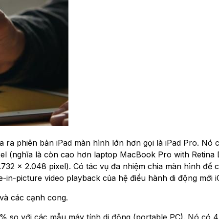
a ra phiên bản iPad màn hình lớn hơn gọi là iPad Pro. Nó
ixel (nghĩa là còn cao hơn laptop MacBook Pro with Retina 
.732 x 2.048 pixel). Có tác vụ đa nhiệm chia màn hình để 
in-picture video playback của hệ điều hành di động mới i
và các cạnh cong.
 so với các mẫu máy tính di động (portable PC). Nó có 4 