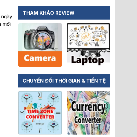
THAM KHẢO REVIEW
 ngày
m mới
CHUYỂN ĐỔI THỜI GIAN & TIỀN TỆ