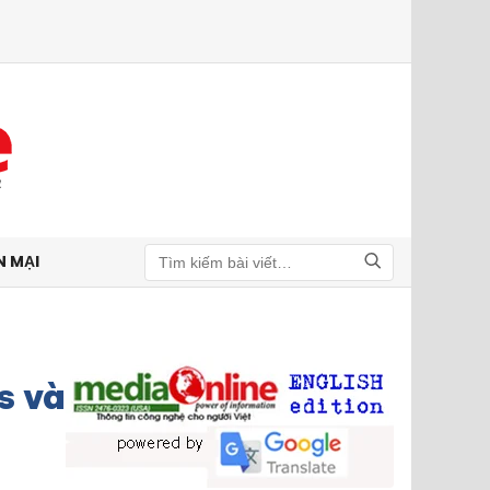
N MẠI
Tìm kiếm
s và