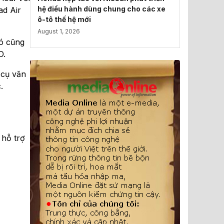
hệ điều hành dùng chung cho các xe
ad Air
ô-tô thế hệ mới
August 1, 2026
Nó cũng
D.
 cụ văn
.
 hỗ trợ