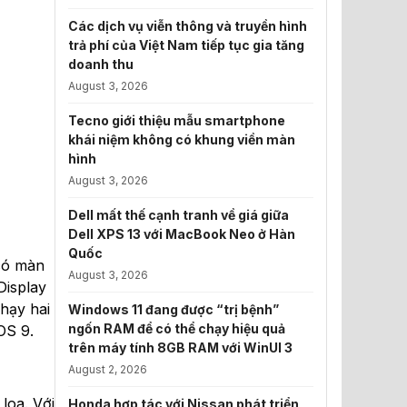
Các dịch vụ viễn thông và truyền hình
trả phí của Việt Nam tiếp tục gia tăng
doanh thu
August 3, 2026
Tecno giới thiệu mẫu smartphone
khái niệm không có khung viền màn
hình
August 3, 2026
Dell mất thế cạnh tranh về giá giữa
Dell XPS 13 với MacBook Neo ở Hàn
Quốc
 có màn
August 3, 2026
Display
chạy hai
Windows 11 đang được “trị bệnh”
ngốn RAM để có thể chạy hiệu quả
OS 9.
trên máy tính 8GB RAM với WinUI 3
August 2, 2026
loa. Với
Honda hợp tác với Nissan phát triển