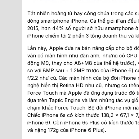
Tất nhiên hoàng tử hay công chúa trong các sự
dòng smartphone iPhone. Cả thế giới iFan đều
2015, hơn 44% số người sở hữu smartphone ở 
iPhone chiếm tới 2 phần 3 tổng doanh thu và k
Lần này, Apple đưa ra bản nâng cấp cho bộ đôi
vẫn có màn hình như đàn anh, nhưng có CPU m
động M9, thay cho A8+M8 của thế hệ trước), v
so với 8MP sau + 1.2MP trước của iPhone 6) c
f/2.2 như cũ. Các màn hình của bộ đôi iPhone 
nghệ hiển thị Retina HD như cũ, nhưng có thê
Force Touch mà Apple đã ứng dụng trước đó t
dựa trên Taptic Engine và làm những tác vụ g
chạm khác Force Touch. Bộ đôi iPhone mới này
Chiếc iPhone 6s có kích thước 138,3 x 67,1 x 
iPhone 6). Còn iPhone 6s Plus có kích thước 1
và nặng 172g của iPhone 6 Plus).