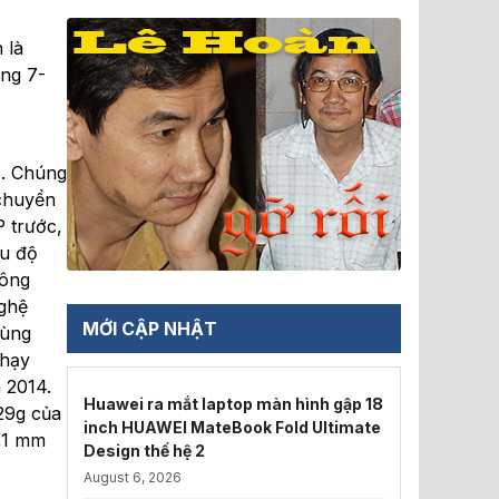
 là
áng 7-
s. Chúng
 chuyển
 trước,
ẩu độ
công
nghệ
MỚI CẬP NHẬT
cùng
nhạy
 2014.
Huawei ra mắt laptop màn hình gập 18
29g của
inch HUAWEI MateBook Fold Ultimate
7,1 mm
Design thế hệ 2
August 6, 2026