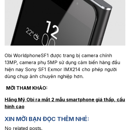
Obi WorldphoneSF1 được trang bị camera chính
13MP, camera phụ 5MP sử dụng cảm biến hàng đầu
hiện nay Sony SF1 Exmor IMX214 cho phép người
dùng chụp ảnh chuyên nghiệp hơn.
MỜI THAM KHẢO:
Hãng Mỹ Obi ra mắt 2 mẫu smartphone giá thấp, cấu
hình cao
XIN MỜI BẠN ĐỌC THÊM NHÉ:
No related posts.