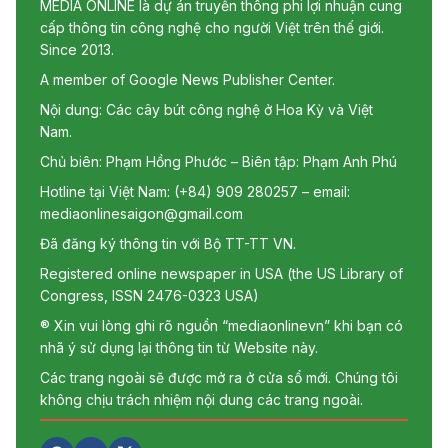
MEDIA ONLINE là dự án truyền thông phi lợi nhuận cung
cấp thông tin công nghệ cho người Việt trên thế giới.
Since 2013.
A member of Google News Publisher Center.
Nội dung: Các cây bút công nghệ ở Hoa Kỳ và Việt
Nam.
Chủ biên: Phạm Hồng Phước – Biên tập: Phạm Anh Phú
Hotline tại Việt Nam: (+84) 909 280257 – email:
mediaonlinesaigon@gmail.com
Đã đăng ký thông tin với Bộ TT-TT VN.
Registered online newspaper in USA (the US Library of
Congress, ISSN 2476-0323 USA)
® Xin vui lòng ghi rõ nguồn “mediaonlinevn” khi bạn có
nhã ý sử dụng lại thông tin từ Website này.
Các trang ngoài sẽ được mở ra ở cửa sổ mới. Chúng tôi
không chịu trách nhiệm nội dung các trang ngoài.