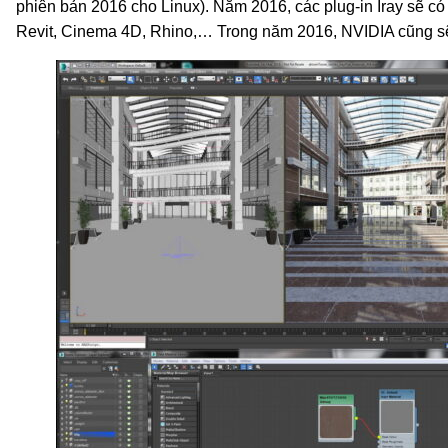
phiên bản 2016 cho Linux). Năm 2016, các plug-in Iray sẽ c
Revit, Cinema 4D, Rhino,… Trong năm 2016, NVIDIA cũng sẽ 