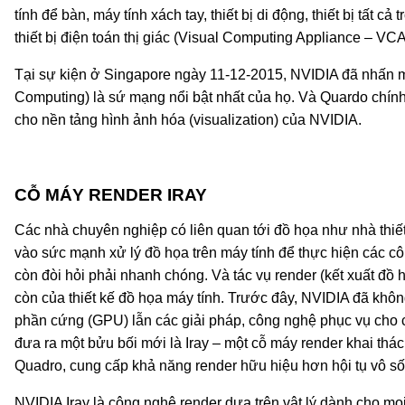
tính để bàn, máy tính xách tay, thiết bị di động, thiết bị tất 
thiết bị điện toán thị giác (Visual Computing Appliance – VC
Tại sự kiện ở Singapore ngày 11-12-2015, NVIDIA đã nhấn mạ
Computing) là sứ mạng nổi bật nhất của họ. Và Quardo chín
cho nền tảng hình ảnh hóa (visualization) của NVIDIA.
CỖ MÁY RENDER IRAY
Các nhà chuyên nghiệp có liên quan tới đồ họa như nhà thiết
vào sức mạnh xử lý đồ họa trên máy tính để thực hiện các c
còn đòi hỏi phải nhanh chóng. Và tác vụ render (kết xuất đồ 
còn của thiết kế đồ họa máy tính. Trước đây, NVIDIA đã khô
phần cứng (GPU) lẫn các giải pháp, công nghệ phục vụ cho 
đưa ra một bửu bối mới là Iray – một cỗ máy render khai thác
Quadro, cung cấp khả năng render hữu hiệu hơn hội tụ vô số 
NVIDIA Iray là công nghệ render dựa trên vật lý dành cho m