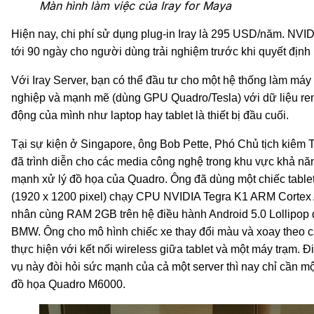
Màn hình làm việc của Iray for Maya
Hiện nay, chi phí sử dụng plug-in Iray là 295 USD/năm. NVID
tới 90 ngày cho người dùng trải nghiệm trước khi quyết địn
Với Iray Server, bạn có thể đầu tư cho một hệ thống làm má
nghiệp và mạnh mẽ (dùng GPU Quadro/Tesla) với dữ liệu rende
động của mình như laptop hay tablet là thiết bị đầu cuối.
Tại sự kiện ở Singapore, ông Bob Pette, Phó Chủ tịch kiê
đã trình diễn cho các media công nghệ trong khu vực khả nă
mạnh xử lý đồ họa của Quadro. Ông đã dùng một chiếc tablet
(1920 x 1200 pixel) chạy CPU NVIDIA Tegra K1 ARM Cortex
nhân cùng RAM 2GB trên hệ điều hành Android 5.0 Lollipop đ
BMW. Ông cho mô hình chiếc xe thay đổi màu và xoay theo c
thực hiện với kết nối wireless giữa tablet và một máy trạm. Đ
vụ này đòi hỏi sức mạnh của cả một server thì nay chỉ cần một
đồ họa Quadro M6000.