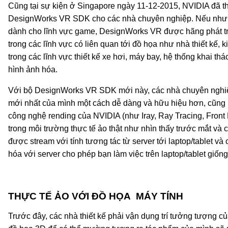
Cũng tại sự kiện ở Singapore ngày 11-12-2015, NVIDIA đã t
DesignWorks VR SDK cho các nhà chuyên nghiệp. Nếu như
dành cho lĩnh vực game, DesignWorks VR được hãng phát tr
trong các lĩnh vực có liên quan tới đồ họa như nhà thiết kế, ki
trong các lĩnh vực thiết kế xe hơi, máy bay, hệ thống khai t
hình ảnh hóa.
Với bộ DesignWorks VR SDK mới này, các nhà chuyên nghiệp
mới nhất của mình một cách dễ dàng và hữu hiệu hơn, cũng 
công nghệ rending của NVIDIA (như Iray, Ray Tracing, Front 
trong môi trường thực tế ảo thật như nhìn thấy trước mắt và c
được stream với tính tương tác từ server tới laptop/tablet và
hóa với server cho phép bạn làm việc trên laptop/tablet giống
THỰC TẾ ẢO VỚI ĐỒ HỌA MÁY TÍNH
Trước đây, các nhà thiết kế phải vận dụng trí tưởng tượng c