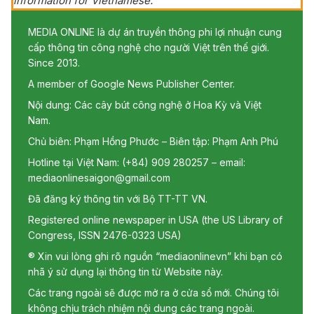
information for Vietnamese.
MEDIA ONLINE là dự án truyền thông phi lợi nhuận cung
cấp thông tin công nghệ cho người Việt trên thế giới.
Since 2013.
A member of Google News Publisher Center.
Nội dung: Các cây bút công nghệ ở Hoa Kỳ và Việt
Nam.
Chủ biên: Phạm Hồng Phước – Biên tập: Phạm Anh Phú
Hotline tại Việt Nam: (+84) 909 280257 – email:
mediaonlinesaigon@gmail.com
Đã đăng ký thông tin với Bộ TT-TT VN.
Registered online newspaper in USA (the US Library of
Congress, ISSN 2476-0323 USA)
® Xin vui lòng ghi rõ nguồn “mediaonlinevn” khi bạn có
nhã ý sử dụng lại thông tin từ Website này.
Các trang ngoài sẽ được mở ra ở cửa sổ mới. Chúng tôi
không chịu trách nhiệm nội dung các trang ngoài.