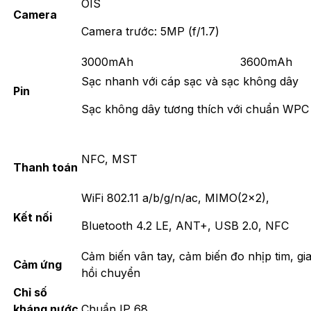
OIS
Camera
Camera trước: 5MP (f/1.7)
3000mAh
3600mAh
Sạc nhanh với cáp sạc và sạc không dây
Pin
Sạc không dây tương thích với chuẩn WP
NFC, MST
Thanh toán
WiFi 802.11 a/b/g/n/ac, MIMO(2×2),
Kết nối
Bluetooth 4.2 LE, ANT+, USB 2.0, NFC
Cảm biến vân tay, cảm biến đo nhịp tim, gi
Cảm ứng
hồi chuyển
Chỉ số
kháng nước
Chuẩn IP 68