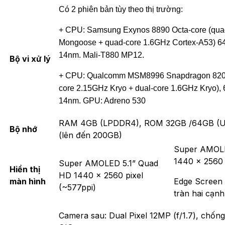
Có 2 phiên bản tùy theo thị trường:
+ CPU: Samsung Exynos 8890 Octa-core (qua
Mongoose + quad-core 1.6GHz Cortex-A53) 64
14nm. Mali-T880 MP12.
Bộ vi xử lý
+ CPU: Qualcomm MSM8996 Snapdragon 820 q
core 2.15GHz Kryo + dual-core 1.6GHz Kryo), 
14nm. GPU: Adreno 530
RAM 4GB (LPDDR4), ROM 32GB /64GB (UF
Bộ nhớ
(lên đến 200GB)
Super AMOLE
1440 x 2560 
Super AMOLED 5.1” Quad
Hiển thị
HD 1440 x 2560 pixel
màn hình
Edge Screen
(~577ppi)
tràn hai cạnh
Camera sau: Dual Pixel 12MP (f/1.7), chốn