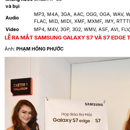
và bụi
MP3, M4A, 3GA, AAC, OGG, OGA, WAV, 
Audio
FLAC, MID, MIDI, XMF, MXMF, IMY, RTTT
Video
MP4, M4V, 3GP, 3G2, WMV, ASF, AVI, FL
LỄ RA MẮT SAMSUNG GALAXY S7 VÀ S7 EDGE T
Ảnh:
PHẠM HỒNG PHƯỚC