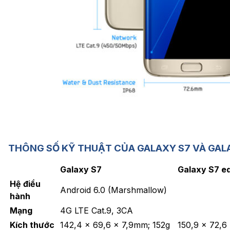
THÔNG SỐ KỸ THUẬT CỦA GALAXY S7 VÀ GAL
Galaxy S
7
Galaxy
S7 e
Hệ điều
Android 6.0 (Marshmallow)
hành
Mạng
4G LTE Cat.9, 3CA
Kích thước
142,4 x 69,6 x 7,9mm; 152g
150,9 x 72,6