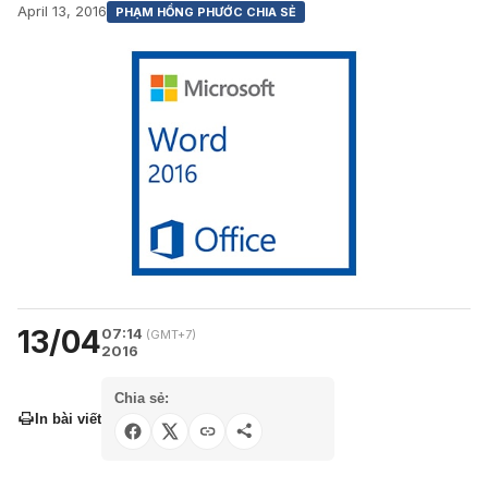
April 13, 2016
PHẠM HỒNG PHƯỚC CHIA SẺ
13/04
07:14
(GMT+7)
2016
Chia sẻ:
In bài viết