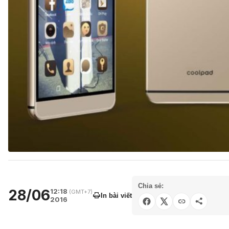
Chia sẻ:
28/06
12:18
(GMT+7)
In bài viết
2016