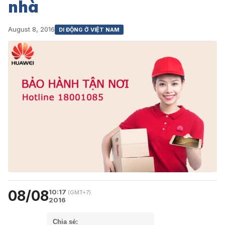
nhà
August 8, 2016
DI ĐỘNG Ở VIỆT NAM
08/08
10:17
(GMT+7)
2016
Chia sẻ: