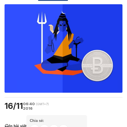
16/11
06:40
(GMT+7)
2016
Chia sẻ:
In bài viết