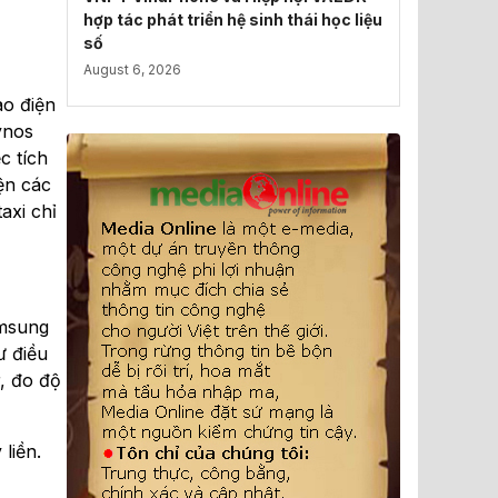
hợp tác phát triển hệ sinh thái học liệu
số
August 6, 2026
ào điện
ynos
c tích
ện các
axi chỉ
amsung
ư điều
, đo độ
liền.