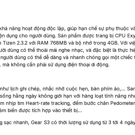
khả năng hoạt động độc lập, giúp hạn chế sự phụ thuộc v
tiện dụng cho người dùng. Sản phẩm được trang bị CPU Ex
 Tizen 2.3.2 với RAM 768MB và bộ nhớ trong 4GB. Với việ
ời dùng có thể thoải mái nghe nhạc, và đặc biệt là thực hi
 người dùng có thể dễ dàng và nhanh chóng gọi một chiếc t
, mà không cần phải sử dụng điện thoại di động.
n như lịch ghi chép, nhắc nhở cuộc hẹn, bàn phím ảo,… S
sống hằng ngày không giới hạn với hàng loạt tính năng nh
ếm nhịp tim Heart-rate tracking, đếm bước chân Pedometer
cảm biến được tích hợp vào thiết bị…
sạc nhanh, Gear S3 có thời lượng sử dụng từ 3 tới 4 ngày 