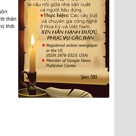
luôn
ời thân
ị thời