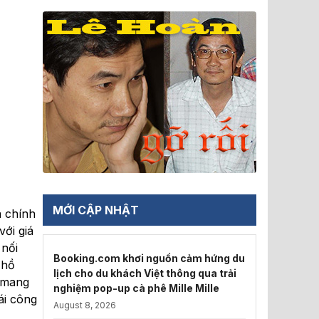
MỚI CẬP NHẬT
ã chính
với giá
 nối
Booking.com khơi nguồn cảm hứng du
 hồ
lịch cho du khách Việt thông qua trải
 mang
nghiệm pop-up cà phê Mille Mille
ái công
August 8, 2026