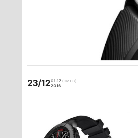
23/12
01:17
(GMT+7)
2016