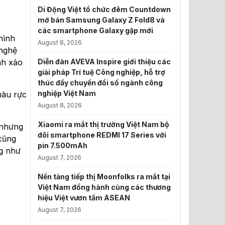
Di Động Việt tổ chức đêm Countdown
mở bán Samsung Galaxy Z Fold8 và
các smartphone Galaxy gập mới
hình
August 8, 2026
 nghệ
Diễn đàn AVEVA Inspire giới thiệu các
nh xảo
giải pháp Trí tuệ Công nghiệp, hỗ trợ
thúc đẩy chuyển đổi số ngành công
nghiệp Việt Nam
màu rực
August 8, 2026
Xiaomi ra mắt thị trường Việt Nam bộ
 nhưng
đôi smartphone REDMI 17 Series với
 cũng
pin 7.500mAh
ng như
August 7, 2026
Nền tảng tiếp thị Moonfolks ra mắt tại
Việt Nam đồng hành cùng các thương
hiệu Việt vươn tầm ASEAN
August 7, 2026