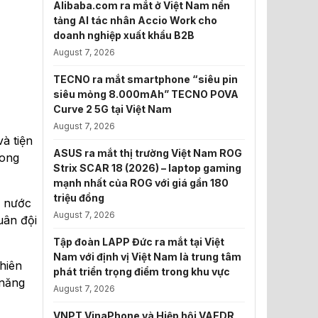
Alibaba.com ra mắt ở Việt Nam nền
tảng AI tác nhân Accio Work cho
doanh nghiệp xuất khẩu B2B
August 7, 2026
TECNO ra mắt smartphone “siêu pin
siêu mỏng 8.000mAh” TECNO POVA
Curve 2 5G tại Việt Nam
August 7, 2026
à tiện
ASUS ra mắt thị trường Việt Nam ROG
hong
Strix SCAR 18 (2026) – laptop gaming
mạnh nhất của ROG với giá gần 180
triệu đồng
g nước
August 7, 2026
uân đội
Tập đoàn LAPP Đức ra mắt tại Việt
Nam với định vị Việt Nam là trung tâm
hiên
phát triển trọng điểm trong khu vực
 năng
August 7, 2026
VNPT VinaPhone và Hiệp hội VAEDR