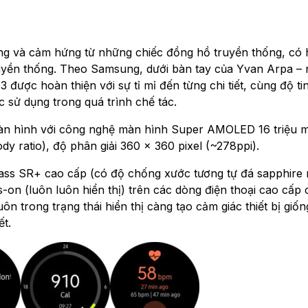
ng và cảm hứng từ những chiếc đồng hồ truyền thống, có 
uyền thống. Theo Samsung, dưới bàn tay của Yvan Arpa –
 được hoàn thiện với sự tỉ mỉ đến từng chi tiết, cùng độ ti
 sử dụng trong quá trình chế tác.
àn hình với công nghệ màn hình Super AMOLED 16 triệu 
dy ratio), độ phân giải 360 x 360 pixel (~278ppi).
Glass SR+ cao cấp (có độ chống xước tương tự đá sapphire
-on (luôn luôn hiển thị) trên các dòng điện thoại cao cấp
n trong trạng thái hiển thị càng tạo cảm giác thiết bị giố
t.