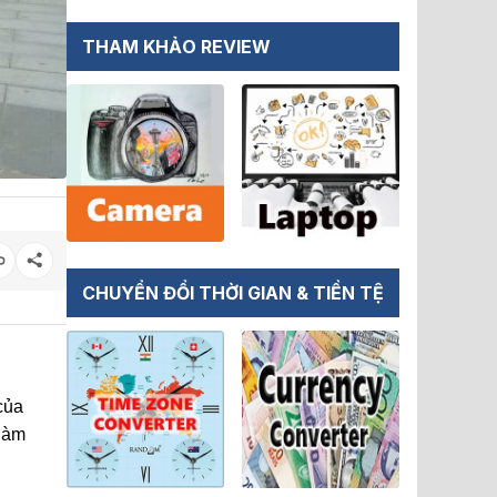
THAM KHẢO REVIEW
CHUYỂN ĐỔI THỜI GIAN & TIỀN TỆ
của
Hàm