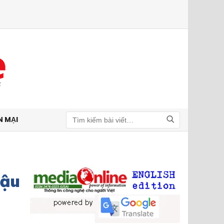
N MẠI
Tìm kiếm
Dậu