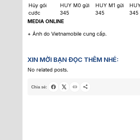
Hủy gói
HUY M0 gửi
HUY M1 gửi
HUY
cước
345
345
345
MEDIA ONLINE
+ Ảnh do Vietnamobile cung cấp.
XIN MỜI BẠN ĐỌC THÊM NHÉ:
No related posts.
Chia sẻ: