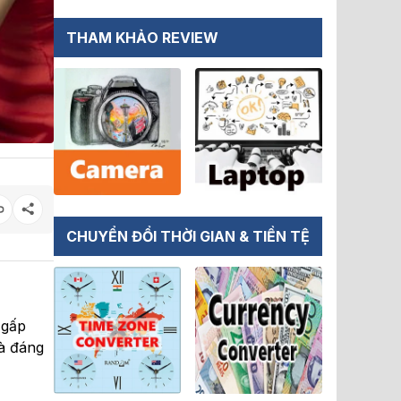
THAM KHẢO REVIEW
CHUYỂN ĐỔI THỜI GIAN & TIỀN TỆ
 gấp
và đáng