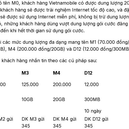
có tên M0, khách hàng Vietnamobile có được dung lượng 2
khách hàng sẽ được trải nghiệm Internet tốc độ cao, và đặ
 sẽ được sử dụng Internet miễn phí, không bị trừ dung lượn
 đó, những khách hàng dùng vượt dung lượng gói cước đăng
đến khi hết thời gian sử dụng gói cước.
với các mức dung lượng đa dạng mang tên M1 (70.000 đồng
B), M4 (200.000 đồng/20GB) và D12 (12.000 đồng/300MB
, khách hàng nhắn tin theo các cú pháp sau:
M3
M4
D12
000
125.000
200.000
12.000
10GB
20GB
300MB
10 ngày
M2 gửi
DK M3 gửi
DK M4 gửi
DK D12 gửi
345
345
345