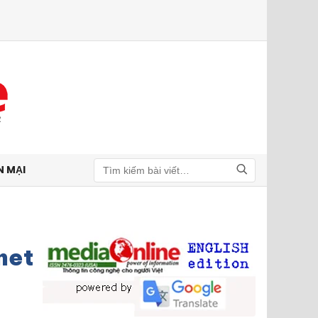
N MẠI
Tìm kiếm
net