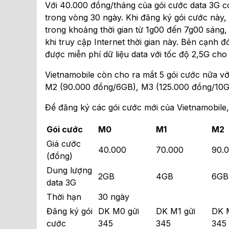
Với 40.000 đồng/tháng của gói cước data 3G 
trong vòng 30 ngày. Khi đăng ký gói cước này, 
trong khoảng thời gian từ 1g00 đến 7g00 sáng,
khi truy cập Internet thời gian này. Bên cạnh
được miễn phí dữ liệu data với tốc độ 2,5G cho 
Vietnamobile còn cho ra mắt 5 gói cước nữa 
M2 (90.000 đồng/6GB), M3 (125.000 đồng/10G
Để đăng ký các gói cước mới của Vietnamobile
Gói cước
M0
M1
M2
Giá cước
40.000
70.000
90.
(đồng)
Dung lượng
2GB
4GB
6GB
data 3G
Thời hạn
30 ngày
Đăng ký gói
DK M0 gửi
DK M1 gửi
DK 
cước
345
345
345