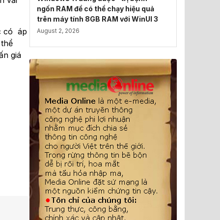
n vải
ngốn RAM để có thể chạy hiệu quả
trên máy tính 8GB RAM với WinUI 3
c có áp
August 2, 2026
 thể
ấn giá