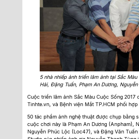
5 nhà nhiếp ảnh triển lãm ảnh tại Sắc Màu
Hải, Đặng Tuấn, Phạm An Dương, Nguyễn P
Cuộc triển lãm ảnh Sắc Màu Cuộc Sống 2017 d
Tinhte.vn, và Bệnh viện Mắt TP.HCM phối hợp t
50 tác phẩm ảnh nghệ thuật được chụp bằng 
cuộc chơi này là Phạm An Dương (Anpham), N
Nguyễn Phúc Lộc (Loc47), và Đặng Văn Tuấn (T