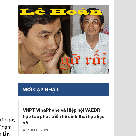
MỚI CẬP NHẬT
VNPT VinaPhone và Hiệp hội VAEDR
hợp tác phát triển hệ sinh thái học liệu
từ ngày
số
 Phạm
August 6, 2026
 lần