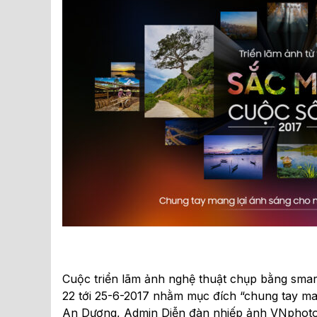
Cuộc triển lãm ảnh nghệ thuật chụp bằng sma
22 tới 25-6-2017 nhằm mục đích “chung tay man
An Dương, Admin Diễn đàn nhiếp ảnh VNphoto.ne