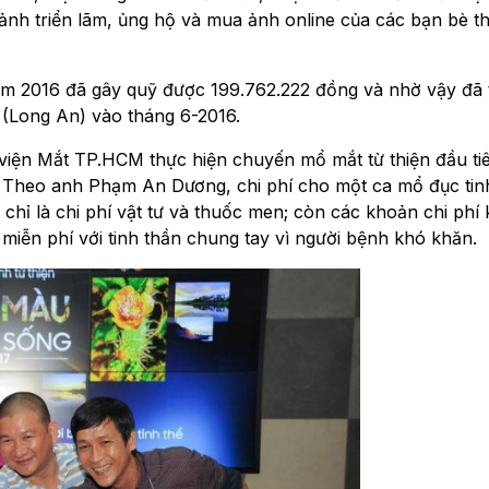
ảnh triển lãm, ủng hộ và mua ảnh online của các bạn bè t
m 2016 đã gây quỹ được 199.762.222 đồng và nhờ vậy đã 
(Long An) vào tháng 6-2016.
viện Mắt TP.HCM thực hiện chuyến mổ mắt từ thiện đầu ti
 Theo anh Phạm An Dương, chi phí cho một ca mổ đục tinh
 chỉ là chi phí vật tư và thuốc men; còn các khoản chi phí
iễn phí với tinh thần chung tay vì người bệnh khó khăn.