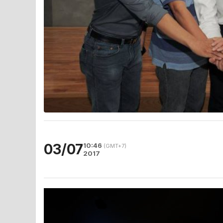
03/07
10:46
(GMT+7)
2017