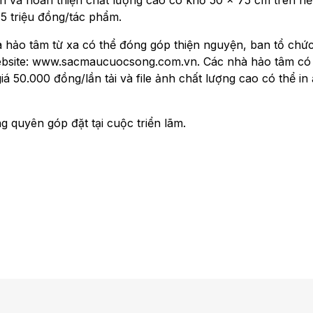
n và hoàn thiện chất lượng cao có khổ 50 x 75 cm trên nề
5 triệu đồng/tác phẩm.
à hảo tâm từ xa có thể đóng góp thiện nguyện, ban tổ chứ
website: www.sacmaucuocsong.com.vn. Các nhà hảo tâm có
iá 50.000 đồng/lần tải và file ảnh chất lượng cao có thể in 
 quyên góp đặt tại cuộc triển lãm.