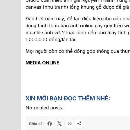
Studio của nhiếp ảnh gia Nguyễn Thanh Tùng i
canvas (như tranh) lồng khung gỗ được đề giá 
Đặc biệt năm nay, để tạo điều kiện cho các nh
dụng hình thức bán ảnh online gây quỹ trên 
mua file ảnh với 2 loại: hình nền cho máy tính g
1.000.000 đồng/lần tải.
Mọi người còn có thể đóng góp thông qua thùng
MEDIA ONLINE
XIN MỜI BẠN ĐỌC THÊM NHÉ:
No related posts.
Chia sẻ: