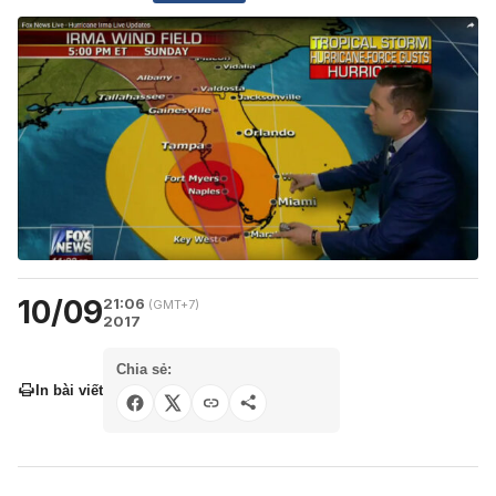
10/09
21:06
(GMT+7)
2017
Chia sẻ:
In bài viết