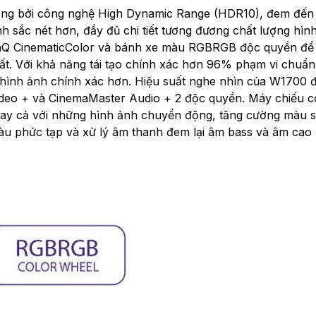
ờng bởi công nghệ High Dynamic Range (HDR10), đem đến
h sắc nét hơn, đầy đủ chi tiết tương đương chất lượng hình
nQ CinematicColor và bánh xe màu RGBRGB độc quyền để
ất. Với khả năng tái tạo chính xác hơn 96% phạm vi chuẩ
 hình ảnh chính xác hơn. Hiệu suất nghe nhìn của W1700 
eo + và CinemaMaster Audio + 2 độc quyền. Máy chiếu có
gay cả với những hình ảnh chuyển động, tăng cường màu 
màu phức tạp và xử lý âm thanh đem lại âm bass và âm cao