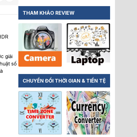
THAM KHẢO REVIEW
 HDR
c giải
huật số
mà
CHUYỂN ĐỔI THỜI GIAN & TIỀN TỆ