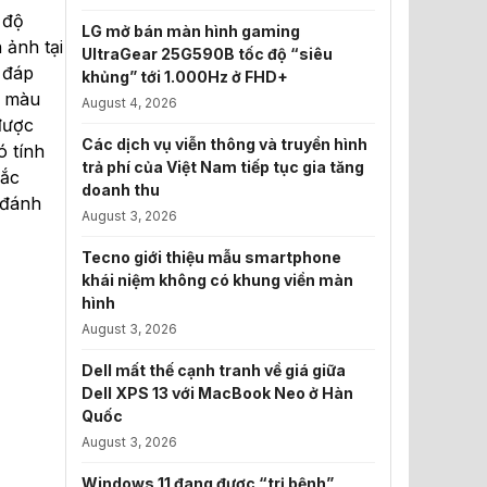
 độ
LG mở bán màn hình gaming
 ảnh tại
UltraGear 25G590B tốc độ “siêu
 đáp
khủng” tới 1.000Hz ở FHD+
n màu
August 4, 2026
được
Các dịch vụ viễn thông và truyền hình
 tính
trả phí của Việt Nam tiếp tục gia tăng
sắc
doanh thu
 đánh
August 3, 2026
Tecno giới thiệu mẫu smartphone
khái niệm không có khung viền màn
hình
August 3, 2026
Dell mất thế cạnh tranh về giá giữa
Dell XPS 13 với MacBook Neo ở Hàn
Quốc
August 3, 2026
Windows 11 đang được “trị bệnh”