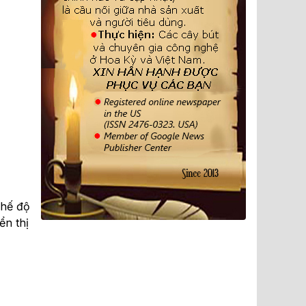
chế độ
ển thị