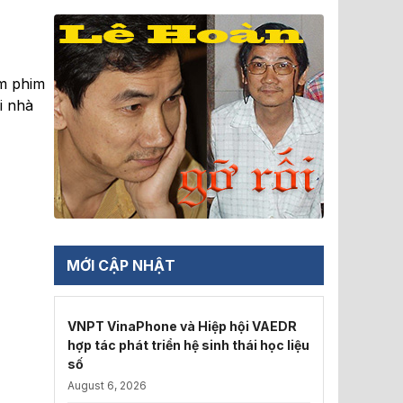
em phim
i nhà
MỚI CẬP NHẬT
VNPT VinaPhone và Hiệp hội VAEDR
hợp tác phát triển hệ sinh thái học liệu
số
August 6, 2026