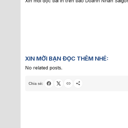
Xin mời đọc bài in trên báo Doanh Nhân Saigo
XIN MỜI BẠN ĐỌC THÊM NHÉ:
No related posts.
Chia sẻ: