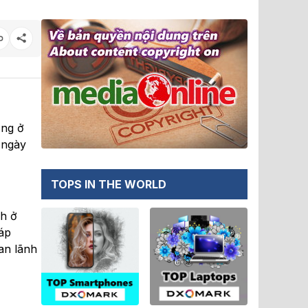
ộng ở
 ngày
TOPS IN THE WORLD
nh ở
áp
an lãnh