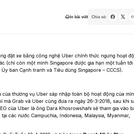
In bài viết
Chia sẻ:
dụng đặt xe bằng công nghệ Uber chính thức ngưng hoạt đ
c (chỉ còn một mình Singapore được gia hạn một tuần tới
i Ủy ban Cạnh tranh và Tiêu dùng Singapore – CCCS).
kia của thương vụ Uber sáp nhập toàn bộ hoạt động của mì
 mà Grab và Uber cùng đưa ra ngày 26-3-2018, sau khi s
O của Uber là ông Dara Khosrowshahi sẽ tham gia vào b
tại các nước Campuchia, Indonesia, Malaysia, Myanmar,