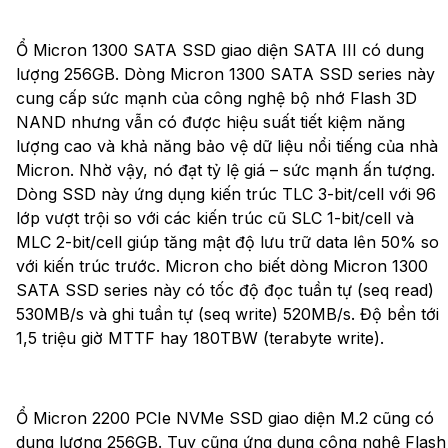
Ổ Micron 1300 SATA SSD giao diện SATA III có dung
lượng 256GB. Dòng Micron 1300 SATA SSD series này
cung cấp sức mạnh của công nghệ bộ nhớ Flash 3D
NAND nhưng vẫn có được hiệu suất tiết kiệm năng
lượng cao và khả năng bảo vệ dữ liệu nổi tiếng của nhà
Micron. Nhờ vậy, nó đạt tỷ lệ giá – sức mạnh ấn tượng.
Dòng SSD này ứng dụng kiến trúc TLC 3-bit/cell với 96
lớp vượt trội so với các kiến trúc cũ SLC 1-bit/cell và
MLC 2-bit/cell giúp tăng mật độ lưu trữ data lên 50% so
với kiến trúc trước. Micron cho biết dòng Micron 1300
SATA SSD series này có tốc độ đọc tuần tự (seq read)
530MB/s và ghi tuần tự (seq write) 520MB/s. Độ bền tới
1,5 triệu giờ MTTF hay 180TBW (terabyte write).
Ổ Micron 2200 PCIe NVMe SSD giao diện M.2 cũng có
dung lượng 256GB. Tuy cũng ứng dụng công nghệ Flash