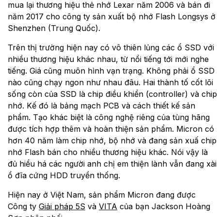
mua lại thương hiệu thẻ nhớ Lexar năm 2006 và bán đi
năm 2017 cho công ty sản xuất bộ nhớ Flash Longsys ở
Shenzhen (Trung Quốc).
Trên thị trường hiện nay có vô thiên lủng các ổ SSD với
nhiều thương hiệu khác nhau, từ nổi tiếng tới mới nghe
tiếng. Giá cũng muôn hình vạn trạng. Không phải ổ SSD
nào cũng chạy ngon như nhau đâu. Hai thành tố cốt lõi
sống còn của SSD là chip điều khiển (controller) và chip
nhớ. Kế đó là bảng mạch PCB và cách thiết kế sản
phẩm. Tạo khác biệt là công nghệ riêng của tùng hãng
được tích hợp thêm và hoàn thiện sản phẩm. Micron có
hơn 40 năm làm chip nhớ, bộ nhớ và đang sản xuấ chip
nhớ Flash bán cho nhiều thương hiệu khác. Nói vậy là
đủ hiểu há các người anh chị em thiện lành vẫn đang xài
ổ đĩa cứng HDD truyền thống.
Hiện nay ở Việt Nam, sản phẩm Micron đang được
Công ty
Giải pháp 5S
và
VITA
của bạn Jackson Hoàng