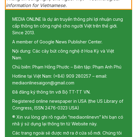
information for Vietnamese.
MEDIA ONLINE là dự án truyền thông phi lợi nhuận cung
cấp thông tin công nghệ cho người Việt trên thế giới.
Since 2013.
A member of Google News Publisher Center.
Nội dung: Các cây bút công nghệ ở Hoa Kỳ và Việt
Nam.
Chủ biên: Phạm Hồng Phước – Biên tập: Phạm Anh Phú
Hotline tại Việt Nam: (+84) 909 280257 – email:
mediaonlinesaigon@gmail.com
Đã đăng ký thông tin với Bộ TT-TT VN.
Registered online newspaper in USA (the US Library of
Congress, ISSN 2476-0323 USA)
® Xin vui lòng ghi rõ nguồn “mediaonlinevn” khi bạn có
nhã ý sử dụng lại thông tin từ Website này.
Các trang ngoài sẽ được mở ra ở cửa sổ mới. Chúng tôi