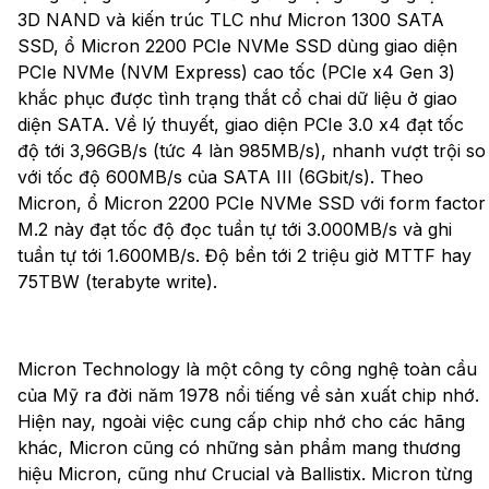
3D NAND và kiến trúc TLC như Micron 1300 SATA
SSD, ổ Micron 2200 PCIe NVMe SSD dùng giao diện
PCIe NVMe (NVM Express) cao tốc (PCIe x4 Gen 3)
khắc phục được tình trạng thắt cổ chai dữ liệu ở giao
diện SATA. Về lý thuyết, giao diện PCIe 3.0 x4 đạt tốc
độ tới 3,96GB/s (tức 4 làn 985MB/s), nhanh vượt trội so
với tốc độ 600MB/s của SATA III (6Gbit/s). Theo
Micron, ổ Micron 2200 PCIe NVMe SSD với form factor
M.2 này đạt tốc độ đọc tuần tự tới 3.000MB/s và ghi
tuần tự tới 1.600MB/s. Độ bền tới 2 triệu giờ MTTF hay
75TBW (terabyte write).
Micron Technology là một công ty công nghệ toàn cầu
của Mỹ ra đời năm 1978 nổi tiếng về sản xuất chip nhớ.
Hiện nay, ngoài việc cung cấp chip nhớ cho các hãng
khác, Micron cũng có những sản phẩm mang thương
hiệu Micron, cũng như Crucial và Ballistix. Micron từng