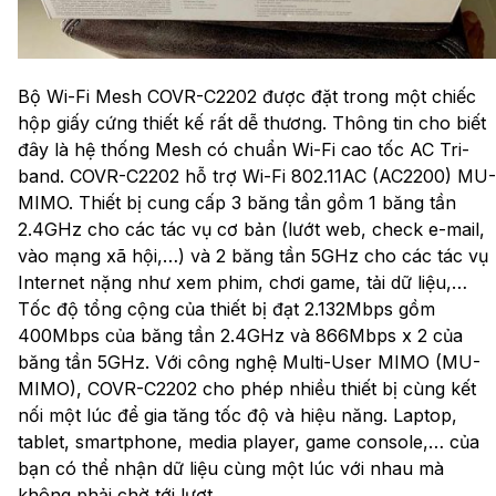
Bộ Wi-Fi Mesh COVR-C2202 được đặt trong một chiếc
hộp giấy cứng thiết kế rất dễ thương. Thông tin cho biết
đây là hệ thống Mesh có chuẩn Wi-Fi cao tốc AC Tri-
band. COVR-C2202 hỗ trợ Wi-Fi 802.11AC (AC2200) MU-
MIMO. Thiết bị cung cấp 3 băng tần gồm 1 băng tần
2.4GHz cho các tác vụ cơ bản (lướt web, check e-mail,
vào mạng xã hội,…) và 2 băng tần 5GHz cho các tác vụ
Internet nặng như xem phim, chơi game, tải dữ liệu,…
Tốc độ tổng cộng của thiết bị đạt 2.132Mbps gồm
400Mbps của băng tần 2.4GHz và 866Mbps x 2 của
băng tần 5GHz. Với công nghệ Multi-User MIMO (MU-
MIMO), COVR-C2202 cho phép nhiều thiết bị cùng kết
nối một lúc để gia tăng tốc độ và hiệu năng. Laptop,
tablet, smartphone, media player, game console,… của
bạn có thể nhận dữ liệu cùng một lúc với nhau mà
không phải chờ tới lượt.