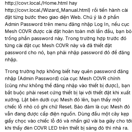
http://covr.local./Home.html hay
http://covr.local./Wizard_Manual.html) rồi tiến hành cài
đặt từng bước theo giao diện Web. Chú ý là ở phần
Admin Password trên menu đăng nhập Log In, nếu cục
Mesh COVR được cài đặt hoàn toàn mới lần đầu, bạn bỏ
trống phần password này. Trong trường hợp trước đó
từng cài đặt cục Mesh COVR này và đã thiết đặt
password cho nó, bạn phải nhập password đó để đăng
nhập.
Trong trường hợp không biết hay quên password đăng
nhập (Admin Password) của cục Mesh COVR chính
(cũng như không thể đăng nhập vào thiết bị được), bạn
bắt buộc phải reset cứng thiết bị lại với thiết đặt khi xuất
xưởng. Lật bên dưới cục Mesh đó lên, bạn thấy một
chiếc lỗ nhỏ có ghi chữ Reset. Bảo đảm là cục Mesh đó
vẫn đang được cấp điện nguồn. Dùng đầu một cây kẹp
giấy chọc vào chiếc lỗ đó và nhấn giữ vài ba giây cho tới
khi thấy đèn COVR LED trên thiết bị sáng đỏ thì nhả ra.