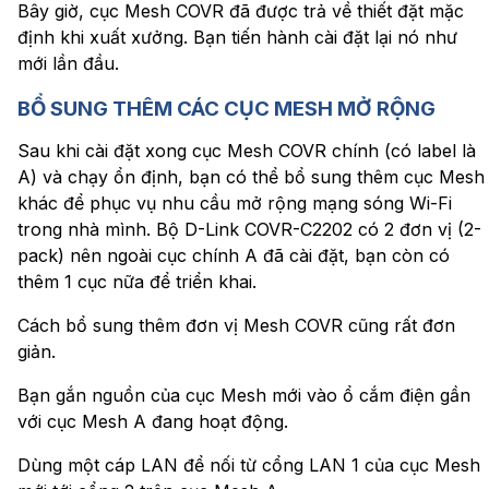
Bây giờ, cục Mesh COVR đã được trả về thiết đặt mặc
định khi xuất xưởng. Bạn tiến hành cài đặt lại nó như
mới lần đầu.
BỔ SUNG THÊM CÁC CỤC MESH MỞ RỘNG
Sau khi cài đặt xong cục Mesh COVR chính (có label là
A) và chạy ổn định, bạn có thể bổ sung thêm cục Mesh
khác để phục vụ nhu cầu mở rộng mạng sóng Wi-Fi
trong nhà mình. Bộ D-Link COVR-C2202 có 2 đơn vị (2-
pack) nên ngoài cục chính A đã cài đặt, bạn còn có
thêm 1 cục nữa để triển khai.
Cách bổ sung thêm đơn vị Mesh COVR cũng rất đơn
giản.
Bạn gắn nguồn của cục Mesh mới vào ổ cắm điện gần
với cục Mesh A đang hoạt động.
Dùng một cáp LAN để nối từ cổng LAN 1 của cục Mesh