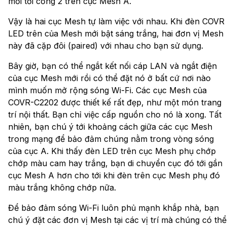
mới tới cổng 2 trên cục Mesh A.
Vậy là hai cục Mesh tự làm việc với nhau. Khi đèn COVR
LED trên của Mesh mới bật sáng trắng, hai đơn vị Mesh
này đã cặp đôi (paired) với nhau cho bạn sử dụng.
Bây giờ, bạn có thể ngắt kết nối cáp LAN và ngắt điện
của cục Mesh mới rồi có thể đặt nó ở bất cứ nơi nào
mình muốn mở rộng sóng Wi-Fi. Các cục Mesh của
COVR-C2202 được thiết kế rất đẹp, như một món trang
trí nội thất. Bạn chỉ việc cấp nguồn cho nó là xong. Tất
nhiên, bạn chú ý tới khoảng cách giữa các cục Mesh
trong mạng để bảo đảm chúng nằm trong vòng sóng
của cục A. Khi thấy đèn LED trên cục Mesh phụ chớp
chớp màu cam hay trắng, bạn di chuyển cục đó tới gần
cục Mesh A hơn cho tới khi đèn trên cục Mesh phụ đó
màu trắng không chớp nữa.
Để bảo đảm sóng Wi-Fi luôn phủ mạnh khắp nhà, bạn
chú ý đặt các đơn vị Mesh tại các vị trí mà chúng có thể