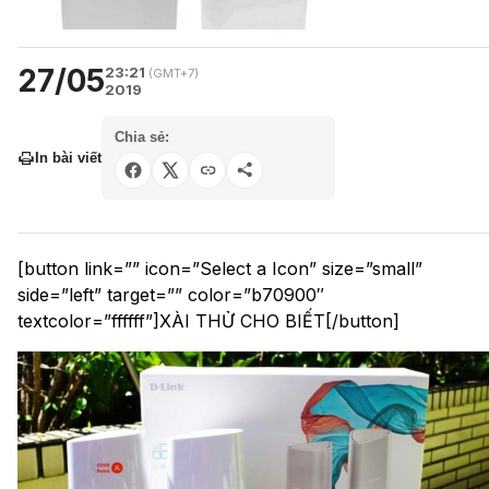
27/05
23:21
(GMT+7)
2019
Chia sẻ:
In bài viết
[button link=”” icon=”Select a Icon” size=”small”
side=”left” target=”” color=”b70900″
textcolor=”ffffff”]XÀI THỬ CHO BIẾT[/button]