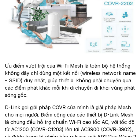
Ưu điểm vượt trội của Wi-Fi Mesh là toàn bộ hệ thống
không dây chỉ dùng một kết nối (wireless network name
– SSID) duy nhất, giúp thiết bị không phải chuyển qua
các điểm phát khác mỗi khi di chuyển đi khỏi vùng phát
sóng gốc.
D-Link gọi giải pháp COVR của mình là giải pháp Mesh
cho mọi người. Điểm cộng của các thiết bị D-Link Mesh
là chúng đều hỗ trợ chuẩn Wi-Fi cao tốc AC, với tốc độ
từ AC1200 (COVR-C1203) lên tới AC3900 (COVR-3902),
và được trang bị phiên bản release mới 802.11ac Wave 2