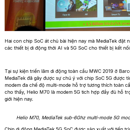
Hai con chip SoC át chủ bài hiện nay mà MediaTek đặt n
các thiết bị di động thời AI và 5G SoC cho thiết bị kết n
Tại sự kiện triển lãm di động toàn cầu MWC 2019 ở Barc
MediaTek đã gây được sự chú ý với chip SoC 5G được 
modem đa chế độ multi-mode hỗ trợ tương thích toàn c
cho thấy, Helio M70 là modem 5G tich hợp đầy đủ hỗ t
giới hiện nay.
Helio M70, MediaTek sub-6Ghz multi-mode 5G mo
Chip di động MediaTek 5G SoC được sản xuất với tiến trì