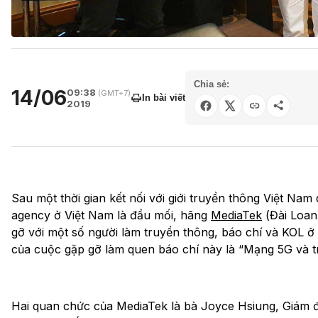
Chia sẻ:
14/06
09:38
(GMT+7)
In bài viết
2019
Sau một thời gian kết nối với giới truyền thông Việt Na
agency ở Việt Nam là đầu mối, hãng
MediaTek
(Đài Loan
gỡ với một số người làm truyền thông, báo chí và KOL ở
của cuộc gặp gỡ làm quen báo chí này là “Mạng 5G và trí
Hai quan chức của MediaTek là bà Joyce Hsiung, Giám đ