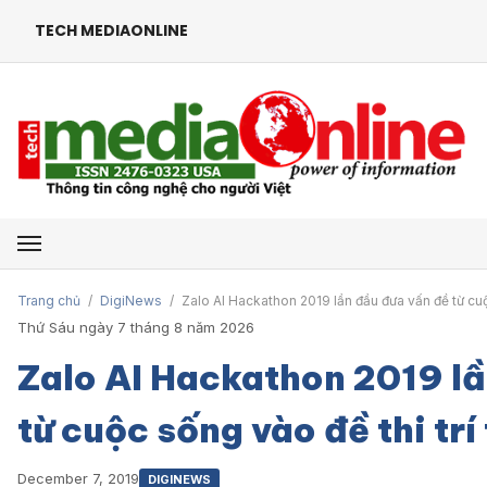
TECH MEDIAONLINE
Mở menu
Trang chủ
/
DigiNews
/
Zalo AI Hackathon 2019 lần đầu đưa vấn đề từ cuộc
Thứ Sáu ngày 7 tháng 8 năm 2026
Zalo AI Hackathon 2019 lầ
từ cuộc sống vào đề thi trí
December 7, 2019
DIGINEWS