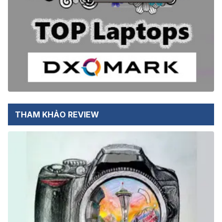
THAM KHẢO REVIEW