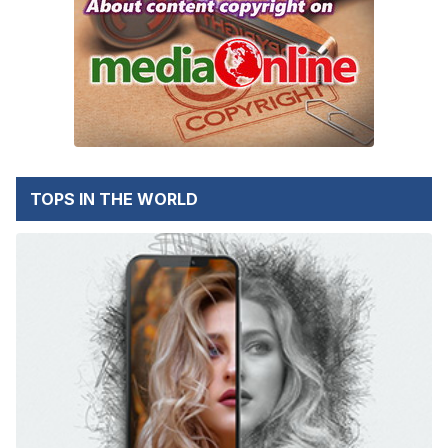
TOPS IN THE WORLD