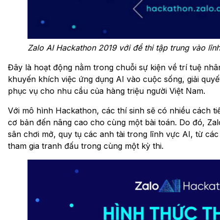
Zalo AI Hackathon 2019 với đề thi tập trung vào lĩnh
Đây là hoạt động nằm trong chuỗi sự kiện về trí tuệ nhâ
khuyến khích việc ứng dụng AI vào cuộc sống, giải quyết 
phục vụ cho nhu cầu của hàng triệu người Việt Nam.
Với mô hình Hackathon, các thí sinh sẽ có nhiều cách ti
cơ bản đến nâng cao cho cùng một bài toán. Do đó, Zal
sân chơi mở, quy tụ các anh tài trong lĩnh vực AI, từ cá
tham gia tranh đấu trong cùng một kỳ thi.