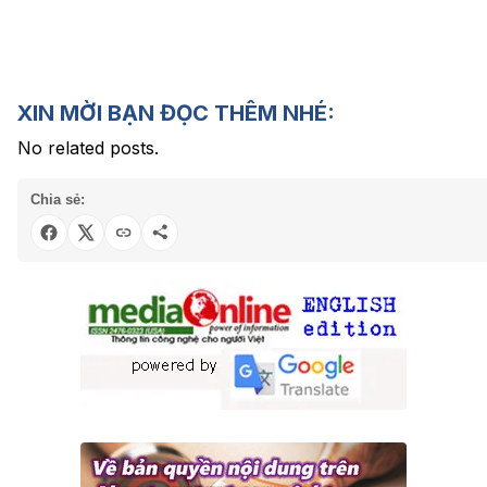
XIN MỜI BẠN ĐỌC THÊM NHÉ:
No related posts.
Chia sẻ: