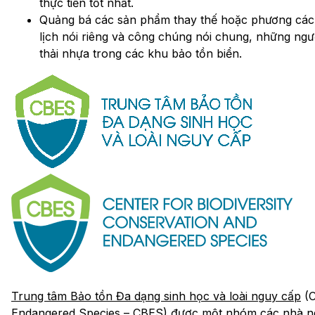
thực tiễn tốt nhất.
Quảng bá các sản phẩm thay thế hoặc phương cá
lịch nói riêng và công chúng nói chung, những ng
thải nhựa trong các khu bảo tồn biển.
Trung tâm Bảo tồn Đa dạng sinh học và loài nguy cấp
(C
Endangered Species – CBES) được một nhóm các nhà ng