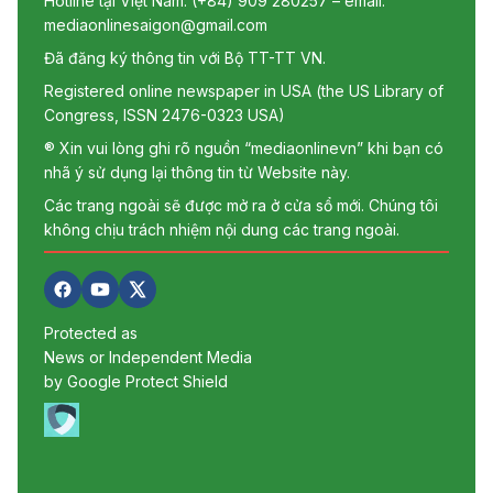
Hotline tại Việt Nam: (+84) 909 280257 – email:
mediaonlinesaigon@gmail.com
Đã đăng ký thông tin với Bộ TT-TT VN.
Registered online newspaper in USA (the US Library of
Congress, ISSN 2476-0323 USA)
® Xin vui lòng ghi rõ nguồn “mediaonlinevn” khi bạn có
nhã ý sử dụng lại thông tin từ Website này.
Các trang ngoài sẽ được mở ra ở cửa sổ mới. Chúng tôi
không chịu trách nhiệm nội dung các trang ngoài.
Protected as
News or Independent Media
by Google Protect Shield