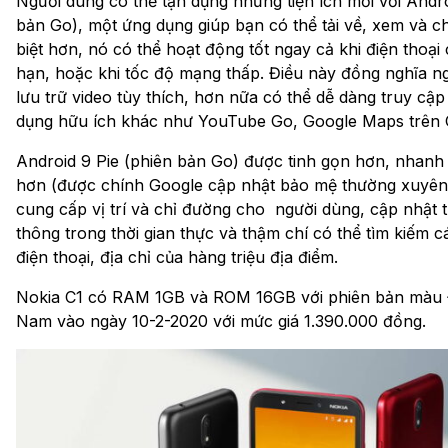
Người dùng có thể tận dụng những tiện ích mới với Andro
bản Go), một ứng dụng giúp bạn có thể tải về, xem và ch
biệt hơn, nó có thể hoạt động tốt ngay cả khi điện thoại 
hạn, hoặc khi tốc độ mạng thấp. Điều này đồng nghĩa n
lưu trữ video tùy thích, hơn nữa có thể dễ dàng truy cập
dụng hữu ích khác như YouTube Go, Google Maps trên G
Android 9 Pie (phiên bản Go) được tinh gọn hơn, nhanh
hơn (được chính Google cập nhật bảo mệ thường xuyên
cung cấp vị trí và chỉ đường cho người dùng, cập nhật t
thông trong thời gian thực và thậm chí có thể tìm kiếm c
điện thoại, địa chỉ của hàng triệu địa điểm.
Nokia C1 có RAM 1GB và ROM 16GB với phiên bản màu Đe
Nam vào ngày 10-2-2020 với mức giá 1.390.000 đồng.