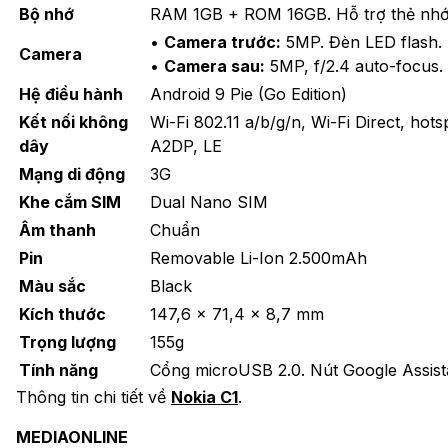
Bộ nhớ
RAM 1GB + ROM 16GB. Hỗ trợ thẻ nh
•
Camera trước:
5MP. Đèn LED flash.
Camera
•
Camera sau:
5MP, f/2.4 auto-focus.
Hệ điều hành
Android 9 Pie (Go Edition)
Kết nối không
Wi-Fi 802.11 a/b/g/n, Wi-Fi Direct, hots
dây
A2DP, LE
Mạng di động
3G
Khe cắm SIM
Dual Nano SIM
Âm thanh
Chuẩn
Pin
Removable Li-Ion 2.500mAh
Màu sắc
Black
Kích thước
147,6 x 71,4 x 8,7 mm
Trọng lượng
155g
Tính năng
Cổng microUSB 2.0. Nút Google Assista
Thông tin chi tiết về
Nokia C1
.
MEDIAONLINE