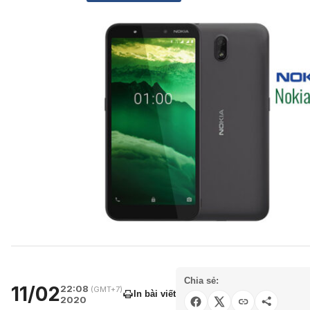
Chia sẻ:
11/02
22:08
(GMT+7)
In bài viết
2020