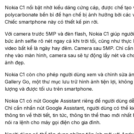
Nokia C1 nổi bật nhờ kiểu dáng cứng cáp, được chế tạo 
polycarbonate bền bỉ để hạn chế bị ảnh hưởng bởi các 
Chiếc smartphone này có thiết kế pin rời.
Với camera trước 5MP và đèn flash, Nokia C1 giúp ngườ
bức ảnh selfie rõ nét ngay cả khi trời tối, cũng như thực
video bất kể là ngày hay đêm. Camera sau 5MP. Chỉ cầ
nhẹ vào màn hình, camera sau sẽ tự động lấy nét và ch
ảnh đẹp.
Nokia C1 còn cho phép người dùng xem và chỉnh sửa ảnh
Gallery Go, một thư mục lưu trữ hình ảnh tiện lợi, khôn
lượng và được tối ưu trên smartphone.
Nokia C1 có nút Google Assistant riêng để người dùng dễ 
Chỉ cần nhấn nút Google Assistant, người dùng có thể k
thông tin về thời tiết, tin tức, thông tin thể thao mới nhấ
nói ra lệnh cho máy gọi điện cho gia đình.