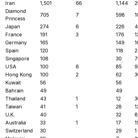
Iran
1,501
66
1,144
2
Diamond
705
7
598
1
Princess
Japan
274
6
226
4
France
191
3
176
1
Germany
165
149
1
Spain
120
118
2
Singapore
108
30
7
USA
100
6
85
9
Hong Kong
100
2
62
3
Kuwait
56
56
Bahrain
49
49
Thailand
43
1
12
3
Taiwan
41
1
28
1
U.K.
40
32
8
Australia
33
1
17
1
Switzerland
30
29
1