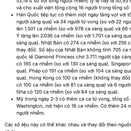
53,19% so với tổng người nhiễm; tỷ lệ này là 50,93
và cho xuất viện tổng cộng 16 người trong tổng số 
Hàn Quốc tiếp tục có thêm một ngày tăng vọt với tổ
người sáng qua) và 34 người tử vong (so với 22 ngư
lên 1.501 ca nhiễm (so với 978 ca sáng qua) và 66 
Ý tăng lên 2.036 ca nhiểm (so với 1.701 ca sáng qua
sáng qua). Nhật Bản có 274 ca nhiễm (so với 256 c
thay đổi). Số liệu của Nhât Bản không tính 705 ca n
quốc tế Diamond Princess chơ 3.711 ngưới cập cả
có 165 ca nhiễm (so với 130 ca sáng qua). Singapo
qua). Pháp có 191 ca nhiễm (so với 104 ca sáng qua
qua). Hong Kong có 100 ca nhiễm (không thay đổi) 
có 100 ca nhiễm (so với 81 ca sáng qua) và 6 người
Nha có 120 ca nhiễm (so với 84 ca sáng qua).
Mỹ trong ngày 2-3 có thêm ca ca tử vong, tổng số l
Washington, nơi hiện có 18 ca nhiễm. Có thêm 24 n
người nhiễm.
Các số liệu này có thể khác nhau và thay đổi theo nguồn