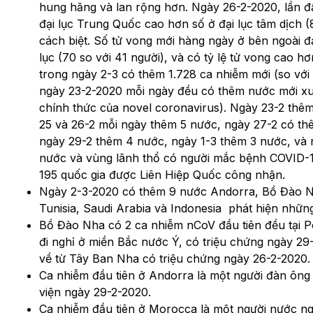
hung hăng và lan rộng hơn. Ngày 26-2-2020, lần đầ
đại lục Trung Quốc cao hơn số ở đại lục tâm dịch (8
cách biệt. Số tử vong mới hàng ngày ở bên ngoài đ
lục (70 so với 41 người), và có tỷ lệ tử vong cao h
trong ngày 2-3 có thêm 1.728 ca nhiễm mới (so với 
ngày 23-2-2020 mỗi ngày đều có thêm nước mới xu
chính thức của novel coronavirus). Ngày 23-2 thê
25 và 26-2 mỗi ngày thêm 5 nước, ngày 27-2 có th
ngày 29-2 thêm 4 nước, ngày 1-3 thêm 3 nước, và 
nước và vùng lãnh thổ có người mắc bệnh COVID-19 
195 quốc gia được Liên Hiệp Quốc công nhận.
Ngày 2-3-2020 có thêm 9 nước Andorra, Bồ Đào Nh
Tunisia, Saudi Arabia và Indonesia phát hiện những
Bồ Đào Nha có 2 ca nhiễm nCoV đầu tiên đều tại P
đi nghỉ ở miền Bắc nước Ý, có triệu chứng ngày 29
về từ Tây Ban Nha có triệu chứng ngày 26-2-2020.
Ca nhiễm đầu tiên ở Andorra là một người đàn ông 
viện ngày 29-2-2020.
Ca nhiễm đầu tiên ở Morocca là một người nước ng