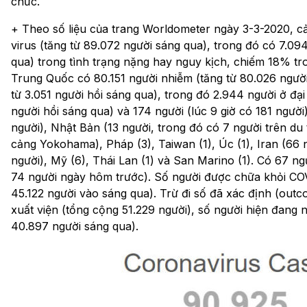
chức.
+ Theo số liệu của trang Worldometer ngày 3-3-2020, cả
virus (tăng từ 89.072 người sáng qua), trong đó có 7.09
qua) trong tình trạng nặng hay nguy kịch, chiếm 18% tro
Trung Quốc có 80.151 người nhiễm (tăng từ 80.026 người 
từ 3.051 người hồi sáng qua), trong đó 2.944 người ở đại
người hồi sáng qua) và 174 người (lúc 9 giờ có 181 người
người), Nhật Bản (13 người, trong đó có 7 người trên d
cảng Yokohama), Pháp (3), Taiwan (1), Úc (1), Iran (66 
người), Mỹ (6), Thái Lan (1) và San Marino (1). Có 67 ng
74 người ngày hôm trước). Số người được chữa khỏi COVI
45.122 người vào sáng qua). Trừ đi số đã xác định (out
xuất viện (tổng cộng 51.229 người), số người hiện đang n
40.897 người sáng qua).