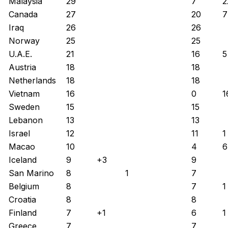
Malaysia
29
7
2
Canada
27
20
7
Iraq
26
26
Norway
25
25
U.A.E.
21
16
5
Austria
18
18
Netherlands
18
18
Vietnam
16
0
1
Sweden
15
15
Lebanon
13
13
Israel
12
11
1
Macao
10
4
6
Iceland
9
+3
9
San Marino
8
1
7
Belgium
8
7
1
Croatia
8
8
Finland
7
+1
6
1
Greece
7
7