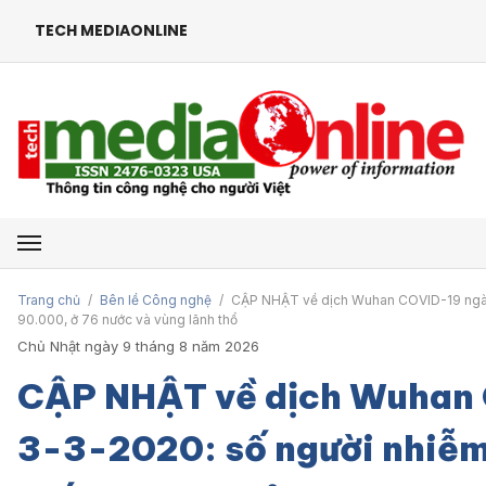
TECH MEDIAONLINE
Mở menu
Trang chủ
/
Bên lề Công nghệ
/
CẬP NHẬT về dịch Wuhan COVID-19 ngày
90.000, ở 76 nước và vùng lãnh thổ
Chủ Nhật ngày 9 tháng 8 năm 2026
CẬP NHẬT về dịch Wuhan
3-3-2020: số người nhiễm