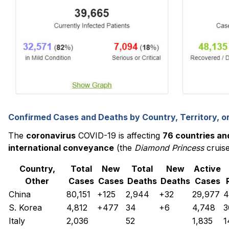
Confirmed Cases and Deaths by Country, Territory, 
The
coronavirus
COVID-19 is affecting
76 countries and
international conveyance
(the
Diamond Princess
cruis
Country,
Total
New
Total
New
Active
Other
Cases
Cases
Deaths
Deaths
Cases
China
80,151
+125
2,944
+32
29,977
4
S. Korea
4,812
+477
34
+6
4,748
3
Italy
2,036
52
1,835
1