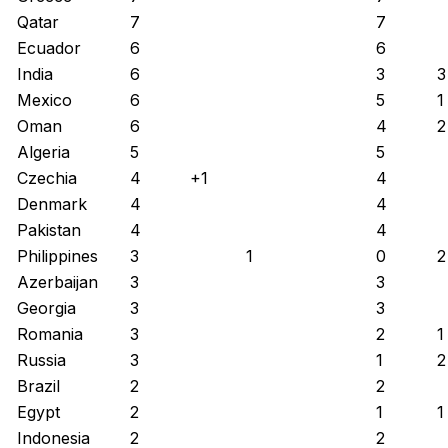
Qatar
7
7
Ecuador
6
6
India
6
3
3
Mexico
6
5
1
Oman
6
4
2
Algeria
5
5
Czechia
4
+1
4
Denmark
4
4
Pakistan
4
4
Philippines
3
1
0
2
Azerbaijan
3
3
Georgia
3
3
Romania
3
2
1
Russia
3
1
2
Brazil
2
2
Egypt
2
1
1
Indonesia
2
2