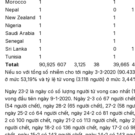
Morocco
1
1
Nepal
1
0
1
New Zealand
1
1
Nigeria
1
1
Saudi Arabia
1
1
Senegal
1
1
Sri Lanka
1
0
1
Tunisia
1
1
Total:
90,925
607
3,125
38
39,665
4
Nếu so với tổng số nhiễm cho tới ngày 3-3-2020 (90.433 
ở mức 53,19% và tỷ lệ tử vong (3.118 người) ở mức 3,44
Ngày 23-2 là ngày có số lượng người tử vong cao nhất (15
vong đầu tiên ngày 9-1-2020. Ngày 2-3 có 67 người chết
(54 người chết), ngày 28-2 (65 người chết), 27-2 (58 ngư
ngày 25-2 có 64 người chết, ngày 24-2 có 81 người chết,
2 có 100 người chết, ngày 21-2 có 113 người chết, ngày 2
người chết, ngày 18-2 có 136 người chết, ngày 17-2 có 9
chết, ngày 15-2 có 143 người chết, ngày 14-2 có 143 ngư