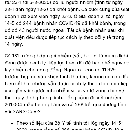
(từ 23-1 tới 5-3-2020) có 16 người nhiễm (tính từ ngày
23-1 đến ngày 13-2) đã khỏi bệnh. Ca cuối cùng của Giai
đoạn 1 đã xuất viện ngày 23-2. Ở Giai đoạn 2, tới ngày
14-5 có 244 bệnh nhân COVID-19 đã khỏi bệnh, trong
đó có 43 người nước ngoài. Tất cả bệnh nhân sau khi
xuất viện đều được tiếp tục cách ly theo dõi y tế trong
14 ngày.
Có 131 trường hợp nghi nhiễm (sốt, ho, tới từ vùng dịch)
đang được cách ly, tiếp tục theo dõi để hạn chế nguy cơ
lây nhiễm cho cộng đồng. Ngoài ra, còn có 11.929
trường hợp có sức khỏe bình thường, không có các dấu
hiệu sốt ho, nhưng vẫn được cách ly theo dõi do có tiếp
xúc gần với người nghi nhiễm virus và từ vùng dịch về
theo quy định phòng dịch. Tổng cộng đã xét nghiệm
261.004 mẫu bệnh phẩm và có 288 kết quả dương tính
với SARS-CoV-2.
Theo số liệu của Bộ Y tế, tính tới 18g ngày 14-5-
2020, trong tổng số 288 người bệnh COVID-19 ở