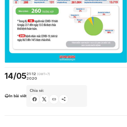
14/05
21:12
(GMT+7)
2020
Chia sẻ:
In bài viết