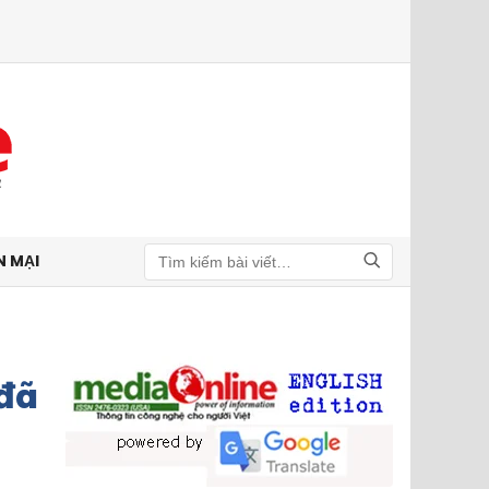
N MẠI
Tìm kiếm
đã