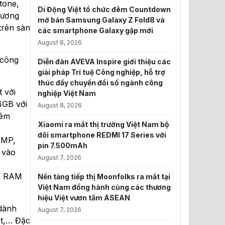
tone,
Di Động Việt tổ chức đêm Countdown
hương
mở bán Samsung Galaxy Z Fold8 và
trên sàn
các smartphone Galaxy gập mới
August 8, 2026
 công
Diễn đàn AVEVA Inspire giới thiệu các
giải pháp Trí tuệ Công nghiệp, hỗ trợ
thúc đẩy chuyển đổi số ngành công
t với
nghiệp Việt Nam
4GB với
August 8, 2026
hêm
Xiaomi ra mắt thị trường Việt Nam bộ
đôi smartphone REDMI 17 Series với
4MP,
pin 7.500mAh
 vào
August 7, 2026
hớ RAM
Nền tảng tiếp thị Moonfolks ra mắt tại
Việt Nam đồng hành cùng các thương
hiệu Việt vươn tầm ASEAN
 dành
August 7, 2026
it,… Đặc