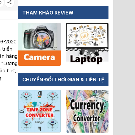
THAM KHẢO REVIEW
-6-2020
 triển
bán hàng
. “Lương
c biệt,
g
CHUYỂN ĐỔI THỜI GIAN & TIỀN TỆ