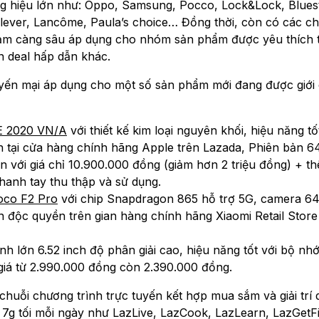
ng hiệu lớn như: Oppo, Samsung, Pocco, Lock&Lock, Blues
ilever, Lancôme, Paula’s choice… Đồng thời, còn có các c
iảm càng sâu áp dụng cho nhóm sản phẩm được yêu thích 
 deal hấp dẫn khác.
yến mại áp dụng cho một số sản phẩm mới đang được giới
E 2020 VN/A
với thiết kế kim loại nguyên khối, hiệu năng tố
 tại cửa hàng chính hãng Apple trên Lazada, Phiên bản 6
 với giá chỉ 10.900.000 đồng (giảm hơn 2 triệu đồng) + t
anh tay thu thập và sử dụng.
oco F2 Pro
với chip Snapdragon 865 hỗ trợ 5G, camera 6
 độc quyền trên gian hàng chính hãng Xiaomi Retail Store
ình lớn 6.52 inch độ phân giải cao, hiệu năng tốt với bộ n
giá từ 2.990.000 đồng còn 2.390.000 đồng.
huỗi chương trình trực tuyến kết hợp mua sắm và giải trí
à 7g tối mỗi ngày như LazLive, LazCook, LazLearn, LazGetF