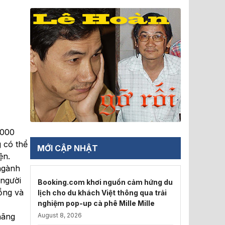
4000
g có thể
MỚI CẬP NHẬT
ện.
ngành
 người
Booking.com khơi nguồn cảm hứng du
ồng và
lịch cho du khách Việt thông qua trải
nghiệm pop-up cà phê Mille Mille
hãng
August 8, 2026