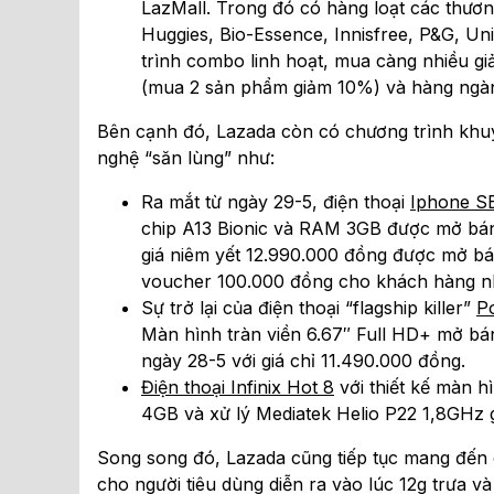
LazMall. Trong đó có hàng loạt các thươ
Huggies, Bio-Essence, Innisfree, P&G, Un
trình combo linh hoạt, mua càng nhiều g
(mua 2 sản phẩm giảm 10%) và hàng ngàn
Bên cạnh đó, Lazada còn có chương trình khu
nghệ “săn lùng” như:
Ra mắt từ ngày 29-5, điện thoại
Iphone S
chip A13 Bionic và RAM 3GB được mở bán
giá niêm yết 12.990.000 đồng được mở bán
voucher 100.000 đồng cho khách hàng nh
Sự trở lại của điện thoại “flagship killer”
P
Màn hình tràn viền 6.67″ Full HD+ mở bán
ngày 28-5 với giá chỉ 11.490.000 đồng.
Điện thoại Infinix Hot 8
với thiết kế màn h
4GB và xử lý Mediatek Helio P22 1,8GHz 
Song song đó, Lazada cũng tiếp tục mang đến c
cho người tiêu dùng diễn ra vào lúc 12g trưa v