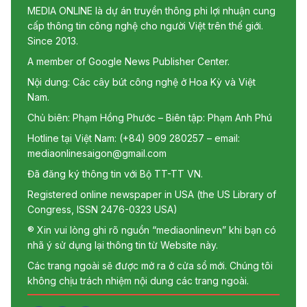
MEDIA ONLINE là dự án truyền thông phi lợi nhuận cung
cấp thông tin công nghệ cho người Việt trên thế giới.
Since 2013.
A member of Google News Publisher Center.
Nội dung: Các cây bút công nghệ ở Hoa Kỳ và Việt
Nam.
Chủ biên: Phạm Hồng Phước – Biên tập: Phạm Anh Phú
Hotline tại Việt Nam: (+84) 909 280257 – email:
mediaonlinesaigon@gmail.com
Đã đăng ký thông tin với Bộ TT-TT VN.
Registered online newspaper in USA (the US Library of
Congress, ISSN 2476-0323 USA)
® Xin vui lòng ghi rõ nguồn “mediaonlinevn” khi bạn có
nhã ý sử dụng lại thông tin từ Website này.
Các trang ngoài sẽ được mở ra ở cửa sổ mới. Chúng tôi
không chịu trách nhiệm nội dung các trang ngoài.