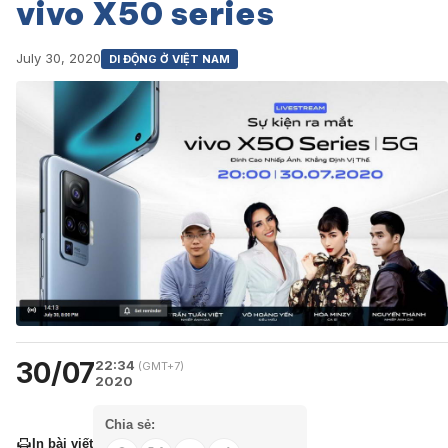
vivo X50 series
July 30, 2020
DI ĐỘNG Ở VIỆT NAM
30/07
22:34
(GMT+7)
2020
Chia sẻ:
In bài viết