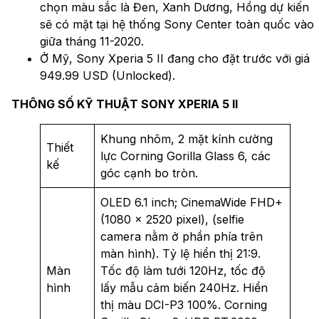
chọn màu sắc là Đen, Xanh Dương, Hồng dự kiến
sẽ có mặt tại hệ thống Sony Center toàn quốc vào
giữa tháng 11-2020.
Ở Mỹ, Sony Xperia 5 II đang cho đặt trước với giá
949.99 USD (Unlocked).
THÔNG SỐ KỸ THUẬT SONY XPERIA 5 II
Khung nhôm, 2 mặt kính cường
Thiết
lực Corning Gorilla Glass 6, các
kế
góc cạnh bo tròn.
OLED 6.1 inch; CinemaWide FHD+
(1080 x 2520 pixel), (selfie
camera nằm ở phần phía trên
màn hình). Tỷ lệ hiển thị 21:9.
Màn
Tốc độ làm tưới 120Hz, tốc độ
hình
lấy mẫu cảm biến 240Hz. Hiển
thị màu DCI-P3 100%. Corning