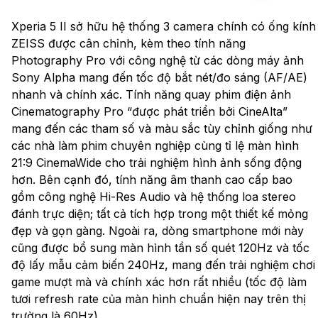
Xperia 5 II sở hữu hệ thống 3 camera chính có ống kính
ZEISS được cân chỉnh, kèm theo tính năng
Photography Pro với công nghệ từ các dòng máy ảnh
Sony Alpha mang đến tốc độ bắt nét/đo sáng (AF/AE)
nhanh và chính xác. Tính năng quay phim điện ảnh
Cinematography Pro “được phát triển bởi CineAlta”
mang đến các tham số và màu sắc tùy chỉnh giống như
các nhà làm phim chuyên nghiệp cùng tỉ lệ màn hình
21:9 CinemaWide cho trải nghiệm hình ảnh sống động
hơn. Bên cạnh đó, tính năng âm thanh cao cấp bao
gồm công nghệ Hi-Res Audio và hệ thống loa stereo
đánh trực diện; tất cả tích hợp trong một thiết kế mỏng
đẹp và gọn gàng. Ngoài ra, dòng smartphone mới này
cũng được bổ sung màn hình tần số quét 120Hz và tốc
độ lấy mẫu cảm biến 240Hz, mang đến trải nghiệm chơi
game mượt mà và chính xác hơn rất nhiều (tốc độ làm
tươi refresh rate của màn hình chuẩn hiện nay trên thị
trường là 60Hz).