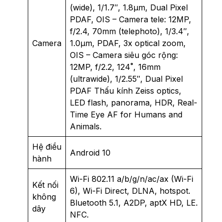
(wide), 1/1.7″, 1.8µm, Dual Pixel
PDAF, OIS – Camera tele: 12MP,
f/2.4, 70mm (telephoto), 1/3.4″,
Camera
1.0µm, PDAF, 3x optical zoom,
OIS – Camera siêu góc rộng:
12MP, f/2.2, 124˚, 16mm
(ultrawide), 1/2.55″, Dual Pixel
PDAF Thấu kính Zeiss optics,
LED flash, panorama, HDR, Real-
Time Eye AF for Humans and
Animals.
Hệ điều
Android 10
hành
Wi-Fi 802.11 a/b/g/n/ac/ax (Wi-Fi
Kết nối
6), Wi-Fi Direct, DLNA, hotspot.
không
Bluetooth 5.1, A2DP, aptX HD, LE.
dây
NFC.