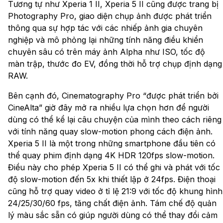
Tương tự như Xperia 1 II, Xperia 5 II cũng được trang bị
Photography Pro, giao diện chụp ảnh được phát triển
thông qua sự hợp tác với các nhiếp ảnh gia chuyên
nghiệp và mô phỏng lại những tính năng điều khiển
chuyên sâu có trên máy ảnh Alpha như ISO, tốc độ
màn trập, thước đo EV, đồng thời hỗ trợ chụp định dạng
RAW.
Bên cạnh đó, Cinematography Pro “được phát triển bởi
CineAlta” giờ đây mở ra nhiều lựa chọn hơn để người
dùng có thể kể lại câu chuyện của mình theo cách riêng
với tính năng quay slow-motion phong cách điện ảnh.
Xperia 5 II là một trong những smartphone đầu tiên có
thể quay phim định dạng 4K HDR 120fps slow-motion.
Điều này cho phép Xperia 5 II có thể ghi và phát với tốc
độ slow-motion đến 5x khi thiết lập ở 24fps. Điện thoại
cũng hỗ trợ quay video ở tỉ lệ 21:9 với tốc độ khung hình
24/25/30/60 fps, tăng chất điện ảnh. Tám chế độ quản
lý màu sắc sẵn có giúp người dùng có thể thay đổi cảm