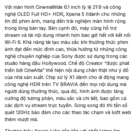
Với màn hình CinemaWide 6.1 inch tỷ lệ 21:9 và công
nghệ OLED Full HD+ HDR
,
Xperia 5 IIdành cho những
tín đồ phim ảnh, mang đến trải nghiệm màn hình rộng
trong lòng bàn tay. Bên cạnh đó, máy cũng hỗ trợ
stream và tải nội dung nhanh hơn bao giờ hết với kết nối
Wi-Fi 6. Khả năng tái tạo màu sắc khi thưởng thức phim
ảnh đạt đến mức đỉnh cao, thừa hưởng từ những công
nghệ chuyên nghiệp của Sony được sử dụng trong các
studio hàng đầu Hollywood. Chế độ Creator “được phát
triển bởi CineAlta” thể hiện nội dung chân thật như ý đồ
của nhà sản xuất. Chip xử lý X1 dành cho di động mang
công nghệ HDR trên TV BRAVIA đến mọi nội dung mà
người dùng thưởng thức, qua đó, hình ảnh được tăng
cường độ tương phản, màu sắc và chi tiết, bao gồm cả
các dịch vụ stream trực tuyến. Song song đó thì tần số
quét 120Hz bảo đảm cho các thao tác chạm và lướt web
thêm mượt mà.
Thương hiệu Xperia luôn gắn liền với chất lượng âm