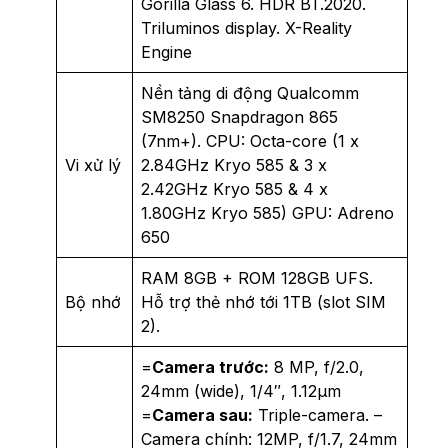
Gorilla Glass 6. HDR BT.2020.
Triluminos display. X-Reality
Engine
Nền tảng di động Qualcomm
SM8250 Snapdragon 865
(7nm+). CPU: Octa-core (1 x
Vi xử lý
2.84GHz Kryo 585 & 3 x
2.42GHz Kryo 585 & 4 x
1.80GHz Kryo 585) GPU: Adreno
650
RAM 8GB + ROM 128GB UFS.
Bộ nhớ
Hỗ trợ thẻ nhớ tới 1TB (slot SIM
2).
=
Camera trước:
8 MP, f/2.0,
24mm (wide), 1/4″, 1.12µm
=
Camera sau:
Triple-camera. –
Camera chính: 12MP, f/1.7, 24mm