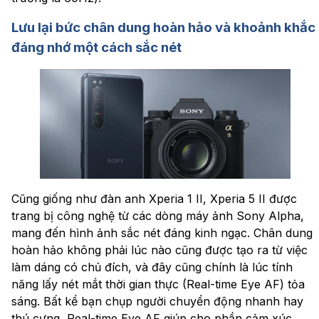
Lưu lại bức chân dung hoàn hảo và khoảnh khắc
đáng nhớ một cách sắc nét
Cũng giống như đàn anh Xperia 1 II, Xperia 5 II được
trang bị công nghệ từ các dòng máy ảnh Sony Alpha,
mang đến hình ảnh sắc nét đáng kinh ngạc. Chân dung
hoàn hảo không phải lúc nào cũng được tạo ra từ việc
làm dáng có chủ đích, và đây cũng chính là lúc tính
năng lấy nét mắt thời gian thực (Real-time Eye AF) tỏa
sáng. Bất kể bạn chụp người chuyển động nhanh hay
thú cưng, Real-time Eye AF giúp cho phần cảm xúc