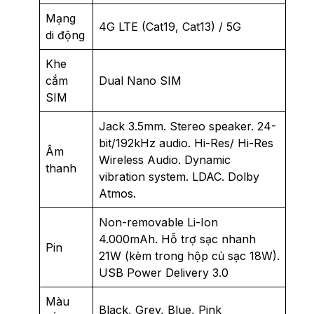
Mạng
4G LTE (Cat19, Cat13) / 5G
di động
Khe
cắm
Dual Nano SIM
SIM
Jack 3.5mm. Stereo speaker. 24-
bit/192kHz audio. Hi-Res/ Hi-Res
Âm
Wireless Audio. Dynamic
thanh
vibration system. LDAC. Dolby
Atmos.
Non-removable Li-Ion
4.000mAh. Hỗ trợ sạc nhanh
Pin
21W (kèm trong hộp củ sạc 18W).
USB Power Delivery 3.0
Màu
Black, Grey, Blue, Pink