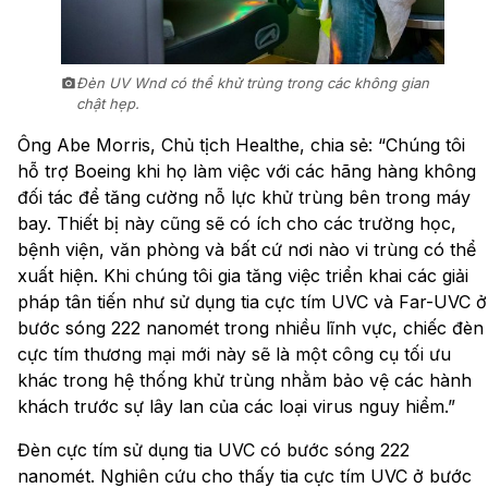
Đèn UV Wnd có thể khử trùng trong các không gian
chật hẹp.
Ông Abe Morris, Chủ tịch Healthe, chia sẻ: “Chúng tôi
hỗ trợ Boeing khi họ làm việc với các hãng hàng không
đối tác để tăng cường nỗ lực khử trùng bên trong máy
bay. Thiết bị này cũng sẽ có ích cho các trường học,
bệnh viện, văn phòng và bất cứ nơi nào vi trùng có thể
xuất hiện. Khi chúng tôi gia tăng việc triển khai các giải
pháp tân tiến như sử dụng tia cực tím UVC và Far-UVC ở
bước sóng 222 nanomét trong nhiều lĩnh vực, chiếc đèn
cực tím thương mại mới này sẽ là một công cụ tối ưu
khác trong hệ thống khử trùng nhằm bảo vệ các hành
khách trước sự lây lan của các loại virus nguy hiểm.”
Đèn cực tím sử dụng tia UVC có bước sóng 222
nanomét. Nghiên cứu cho thấy tia cực tím UVC ở bước