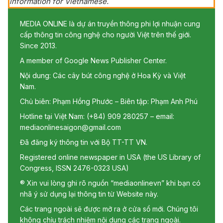
information for Vietnamese.
MEDIA ONLINE là dự án truyền thông phi lợi nhuận cung
cấp thông tin công nghệ cho người Việt trên thế giới.
Since 2013.
A member of Google News Publisher Center.
Nội dung: Các cây bút công nghệ ở Hoa Kỳ và Việt
Nam.
Chủ biên: Phạm Hồng Phước – Biên tập: Phạm Anh Phú
Hotline tại Việt Nam: (+84) 909 280257 – email:
mediaonlinesaigon@gmail.com
Đã đăng ký thông tin với Bộ TT-TT VN.
Registered online newspaper in USA (the US Library of
Congress, ISSN 2476-0323 USA)
® Xin vui lòng ghi rõ nguồn “mediaonlinevn” khi bạn có
nhã ý sử dụng lại thông tin từ Website này.
Các trang ngoài sẽ được mở ra ở cửa sổ mới. Chúng tôi
không chịu trách nhiệm nội dung các trang ngoài.